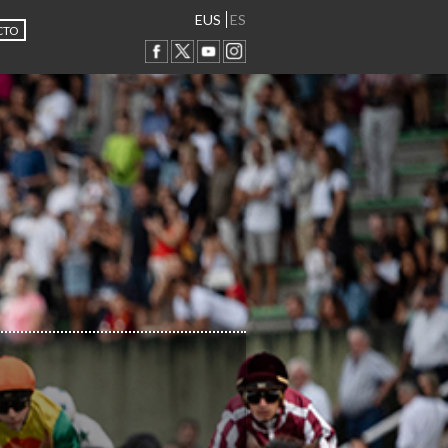
EUS
ES
CTO