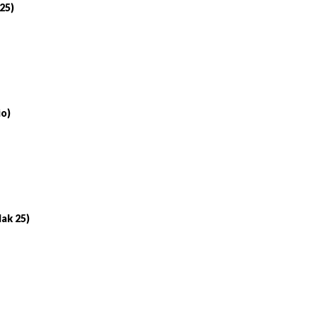
 25)
io)
lak 25)