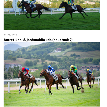
31/07/2026
Aurretikoa: 6. jardunaldia uda (abuztuak 2)