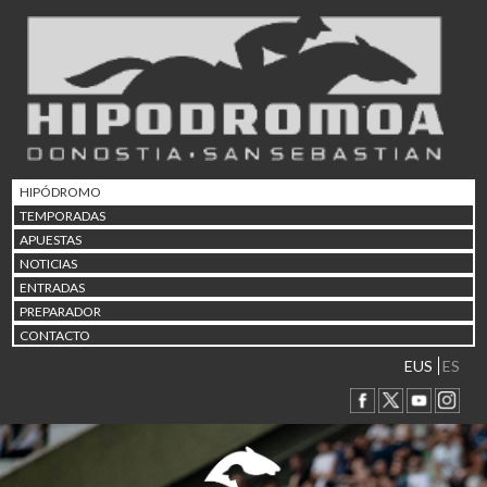
02/08 17:30
Abuztuaren 2a / 2 de ago
09/08 17:30
Abuztuaren 9a / 9 de ago
12/08 12:08
Abuztaren 12a / 12 de ag
15/08 17:05
Abuztuaren 15a / 15 de a
HIPÓDROMO
23/08 17:30
TEMPORADAS
Abuztuaren 23a / 23 de a
APUESTAS
30/08 17:30
NOTICIAS
Abuztuaren 30a / 30 de a
ENTRADAS
02/09 11:15
PREPARADOR
Irailaren 2a / 2 de septie
CONTACTO
06/09 17:30
Irailaren 6a / 6 de septie
EUS
ES
13/09 17:30
Irailaren 13a / 13 de sept
30/09 11:30
Irailaren 30a / 30 de sept
11/06 11:30