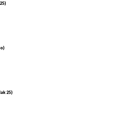
 25)
io)
lak 25)