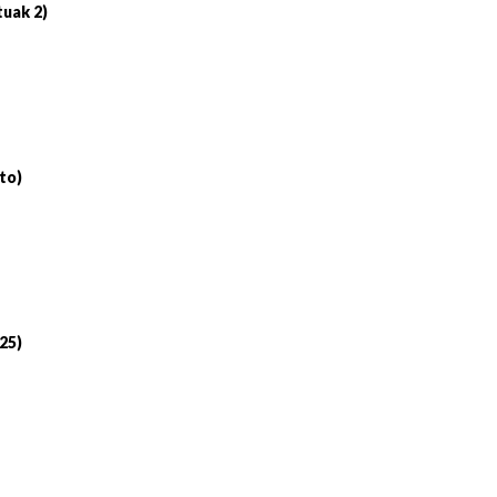
tuak 2)
to)
 25)