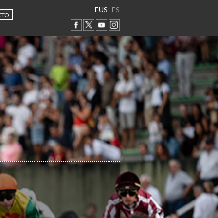
EUS
ES
CTO