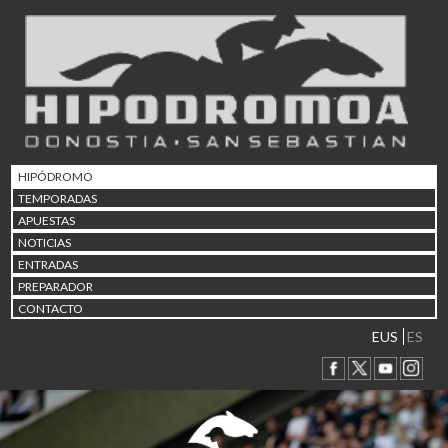
02/08 17:30
Abuztuaren 2a / 2 de ago
09/08 17:30
Abuztuaren 9a / 9 de ago
12/08 12:24
Abuztaren 12a / 12 de ag
15/08 17:05
Abuztuaren 15a / 15 de a
HIPÓDROMO
23/08 17:30
TEMPORADAS
Abuztuaren 23a / 23 de a
APUESTAS
30/08 17:30
NOTICIAS
Abuztuaren 30a / 30 de a
ENTRADAS
02/09 11:15
PREPARADOR
Irailaren 2a / 2 de septie
CONTACTO
06/09 17:30
Irailaren 6a / 6 de septie
EUS
ES
13/09 17:30
Irailaren 13a / 13 de sept
30/09 11:30
Irailaren 30a / 30 de sept
11/06 11:30