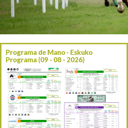
Irailaren 2a / 2 de septie
06/09 17:30
Irailaren 6a / 6 de septie
13/09 17:30
Irailaren 13a / 13 de sept
30/09 11:30
Irailaren 30a / 30 de sept
11/06 11:30
Ekainaren 11a / 11 de juni
Programa de Mano - Eskuko
05/07 11:30
Programa (09 - 08 - 2026)
Uztailaren 5a / 5 de julio
12/07 11:30
Uztailaren 12a / 12 de juli
19/07 11:30
Uztailaren 19a / 19 de juli
25/07 11:30
Uztailaren 25a / 25 de juli
02/08 17:30
Abuztuaren 2a / 2 de ago
09/08 17:30
Abuztuaren 9a / 9 de ago
12/08 12:24