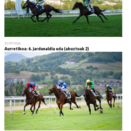
31/07/2026
Aurretikoa: 6. jardunaldia uda (abuztuak 2)