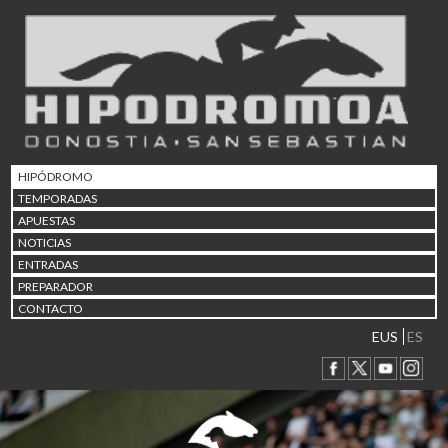
02/08 17:30
Abuztuaren 2a / 2 de ago
09/08 17:30
Abuztuaren 9a / 9 de ago
12/08 12:08
Abuztaren 12a / 12 de ag
15/08 17:05
Abuztuaren 15a / 15 de a
HIPÓDROMO
23/08 17:30
TEMPORADAS
Abuztuaren 23a / 23 de a
APUESTAS
30/08 17:30
NOTICIAS
Abuztuaren 30a / 30 de a
ENTRADAS
02/09 11:15
PREPARADOR
Irailaren 2a / 2 de septie
CONTACTO
06/09 17:30
Irailaren 6a / 6 de septie
EUS
ES
13/09 17:30
Irailaren 13a / 13 de sept
30/09 11:30
Irailaren 30a / 30 de sept
11/06 11:30