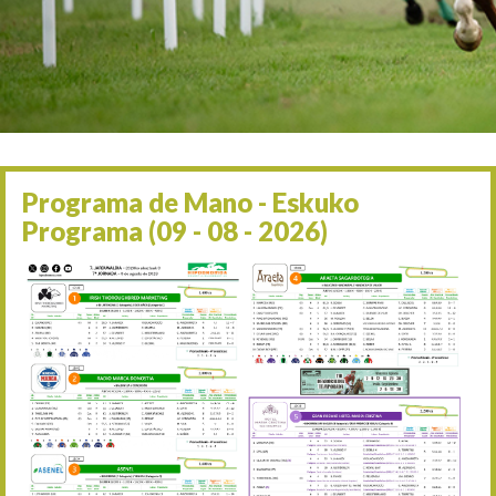
Irailaren 2a / 2 de septie
06/09 17:30
Irailaren 6a / 6 de septie
13/09 17:30
Irailaren 13a / 13 de sept
30/09 11:30
Irailaren 30a / 30 de sept
11/06 11:30
Ekainaren 11a / 11 de juni
Programa de Mano - Eskuko
05/07 11:30
Programa (09 - 08 - 2026)
Uztailaren 5a / 5 de julio
12/07 11:30
Uztailaren 12a / 12 de juli
19/07 11:30
Uztailaren 19a / 19 de juli
25/07 11:30
Uztailaren 25a / 25 de juli
02/08 17:30
Abuztuaren 2a / 2 de ago
09/08 17:30
Abuztuaren 9a / 9 de ago
12/08 12:08