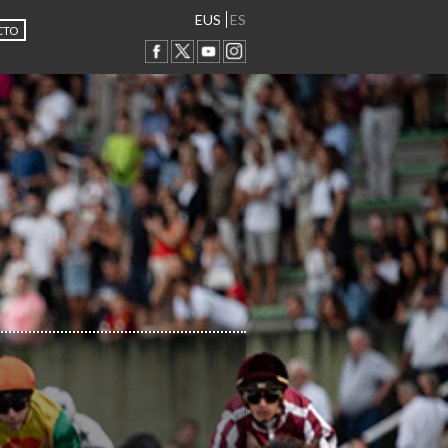
EUS
ES
CTO