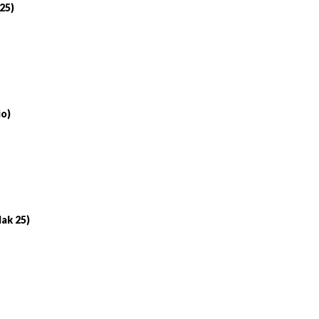
 25)
io)
lak 25)