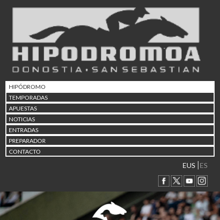
02/08 17:30
Abuztuaren 2a / 2 de ago
09/08 17:30
Abuztuaren 9a / 9 de ago
12/08 12:08
Abuztaren 12a / 12 de ag
15/08 17:05
Abuztuaren 15a / 15 de a
HIPÓDROMO
23/08 17:30
TEMPORADAS
Abuztuaren 23a / 23 de a
APUESTAS
30/08 17:30
NOTICIAS
Abuztuaren 30a / 30 de a
ENTRADAS
02/09 11:15
PREPARADOR
Irailaren 2a / 2 de septie
CONTACTO
06/09 17:30
Irailaren 6a / 6 de septie
EUS
ES
13/09 17:30
Irailaren 13a / 13 de sept
30/09 11:30
Irailaren 30a / 30 de sept
11/06 11:30