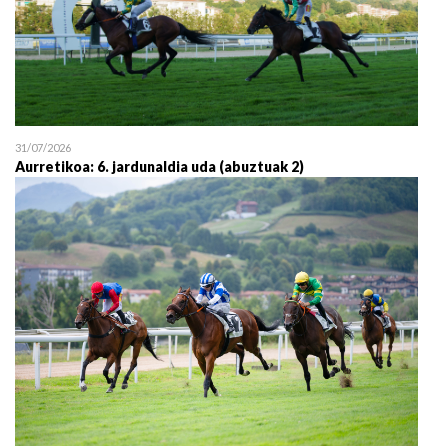
31/07/2026
Aurretikoa: 6. jardunaldia uda (abuztuak 2)