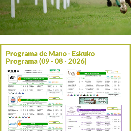
Irailaren 2a / 2 de septie
06/09 17:30
Irailaren 6a / 6 de septie
13/09 17:30
Irailaren 13a / 13 de sept
30/09 11:30
Irailaren 30a / 30 de sept
11/06 11:30
Ekainaren 11a / 11 de juni
Programa de Mano - Eskuko
05/07 11:30
Programa (09 - 08 - 2026)
Uztailaren 5a / 5 de julio
12/07 11:30
Uztailaren 12a / 12 de juli
19/07 11:30
Uztailaren 19a / 19 de juli
25/07 11:30
Uztailaren 25a / 25 de juli
02/08 17:30
Abuztuaren 2a / 2 de ago
09/08 17:30
Abuztuaren 9a / 9 de ago
12/08 12:08