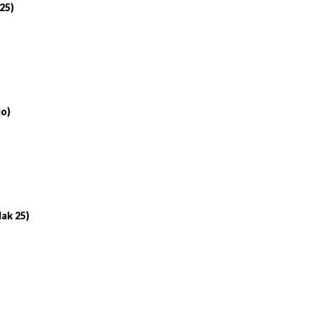
 25)
io)
lak 25)