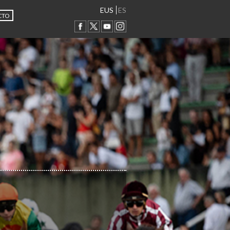
EUS
ES
CTO