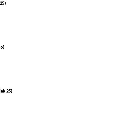
 25)
io)
lak 25)