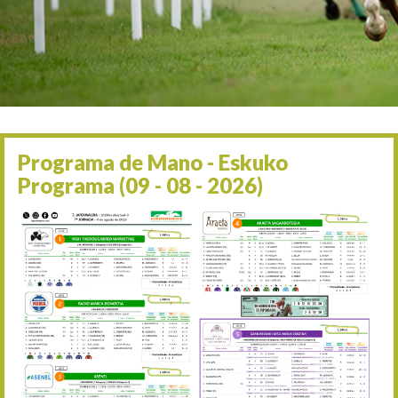
Irailaren 2a / 2 de septie
06/09 17:30
Irailaren 6a / 6 de septie
13/09 17:30
Irailaren 13a / 13 de sept
30/09 11:30
Irailaren 30a / 30 de sept
11/06 11:30
Ekainaren 11a / 11 de juni
Programa de Mano - Eskuko
05/07 11:30
Programa (09 - 08 - 2026)
Uztailaren 5a / 5 de julio
12/07 11:30
Uztailaren 12a / 12 de juli
19/07 11:30
Uztailaren 19a / 19 de juli
25/07 11:30
Uztailaren 25a / 25 de juli
02/08 17:30
Abuztuaren 2a / 2 de ago
09/08 17:30
Abuztuaren 9a / 9 de ago
12/08 12:08