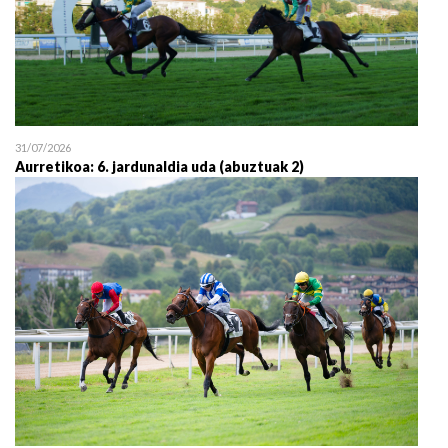
31/07/2026
Aurretikoa: 6. jardunaldia uda (abuztuak 2)