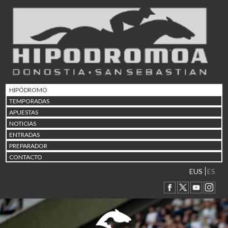
02/08 17:30
Abuztuaren 2a / 2 de ago
09/08 17:30
Abuztuaren 9a / 9 de ago
12/08 12:08
Abuztaren 12a / 12 de ag
15/08 17:05
Abuztuaren 15a / 15 de a
HIPÓDROMO
23/08 17:30
TEMPORADAS
Abuztuaren 23a / 23 de a
APUESTAS
30/08 17:30
NOTICIAS
Abuztuaren 30a / 30 de a
ENTRADAS
02/09 11:15
PREPARADOR
Irailaren 2a / 2 de septie
CONTACTO
06/09 17:30
Irailaren 6a / 6 de septie
EUS
ES
13/09 17:30
Irailaren 13a / 13 de sept
30/09 11:30
Irailaren 30a / 30 de sept
11/06 11:30