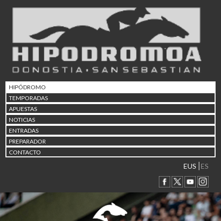
02/08 17:30
Abuztuaren 2a / 2 de ago
09/08 17:30
Abuztuaren 9a / 9 de ago
12/08 12:08
Abuztaren 12a / 12 de ag
15/08 17:05
Abuztuaren 15a / 15 de a
HIPÓDROMO
23/08 17:30
TEMPORADAS
Abuztuaren 23a / 23 de a
APUESTAS
30/08 17:30
NOTICIAS
Abuztuaren 30a / 30 de a
ENTRADAS
02/09 11:15
PREPARADOR
Irailaren 2a / 2 de septie
CONTACTO
06/09 17:30
Irailaren 6a / 6 de septie
EUS
ES
13/09 17:30
Irailaren 13a / 13 de sept
30/09 11:30
Irailaren 30a / 30 de sept
11/06 11:30