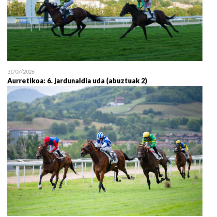
31/07/2026
Aurretikoa: 6. jardunaldia uda (abuztuak 2)