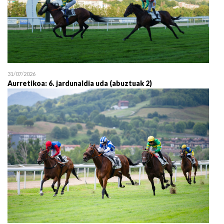
31/07/2026
Aurretikoa: 6. jardunaldia uda (abuztuak 2)