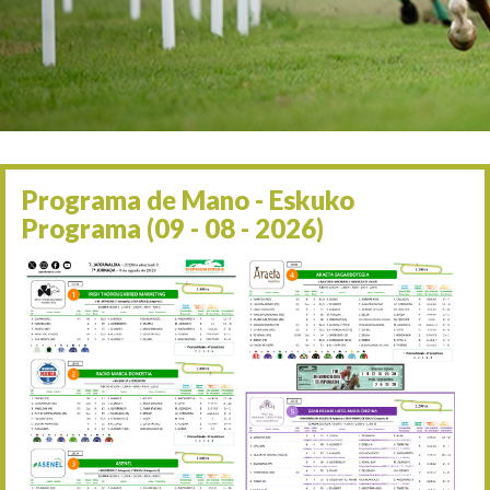
Irailaren 2a / 2 de septie
06/09 17:30
Irailaren 6a / 6 de septie
13/09 17:30
Irailaren 13a / 13 de sept
30/09 11:30
Irailaren 30a / 30 de sept
11/06 11:30
Ekainaren 11a / 11 de juni
Programa de Mano - Eskuko
05/07 11:30
Programa (09 - 08 - 2026)
Uztailaren 5a / 5 de julio
12/07 11:30
Uztailaren 12a / 12 de juli
19/07 11:30
Uztailaren 19a / 19 de juli
25/07 11:30
Uztailaren 25a / 25 de juli
02/08 17:30
Abuztuaren 2a / 2 de ago
09/08 17:30
Abuztuaren 9a / 9 de ago
12/08 12:08