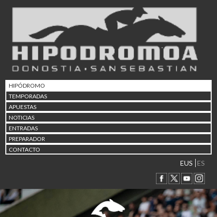
02/08 17:30
Abuztuaren 2a / 2 de ago
09/08 17:30
Abuztuaren 9a / 9 de ago
12/08 12:08
Abuztaren 12a / 12 de ag
15/08 17:05
Abuztuaren 15a / 15 de a
HIPÓDROMO
23/08 17:30
TEMPORADAS
Abuztuaren 23a / 23 de a
APUESTAS
30/08 17:30
NOTICIAS
Abuztuaren 30a / 30 de a
ENTRADAS
02/09 11:15
PREPARADOR
Irailaren 2a / 2 de septie
CONTACTO
06/09 17:30
Irailaren 6a / 6 de septie
EUS
ES
13/09 17:30
Irailaren 13a / 13 de sept
30/09 11:30
Irailaren 30a / 30 de sept
11/06 11:30