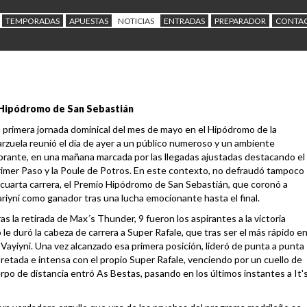
TEMPORADAS
APUESTAS
NOTICIAS
ENTRADAS
PREPARADOR
CONTA
o Hipódromo de San Sebastián
 primera jornada dominical del mes de mayo en el Hipódromo de la
rzuela reunió el día de ayer a un público numeroso y un ambiente
brante, en una mañana marcada por las llegadas ajustadas destacando el
imer Paso y la Poule de Potros. En este contexto, no defraudó tampoco
 cuarta carrera, el Premio Hipódromo de San Sebastián, que coronó a
riyni como ganador tras una lucha emocionante hasta el final.
as la retirada de Max´s Thunder, 9 fueron los aspirantes a la victoria
le duró la cabeza de carrera a Super Rafale, que tras ser el más rápido e
 Vayiyni. Una vez alcanzado esa primera posición, lideró de punta a punta
pretada e intensa con el propio Super Rafale, venciendo por un cuello de
erpo de distancia entró As Bestas, pasando en los últimos instantes a It'