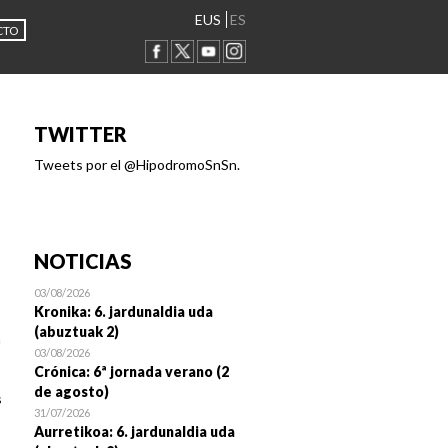
EUS
ES
CTO
TWITTER
Tweets por el @HipodromoSnSn.
NOTICIAS
03/08/2026
Kronika: 6. jardunaldia uda
(abuztuak 2)
n
03/08/2026
Crónica: 6ª jornada verano (2
de agosto)
s
31/07/2026
Aurretikoa: 6. jardunaldia uda