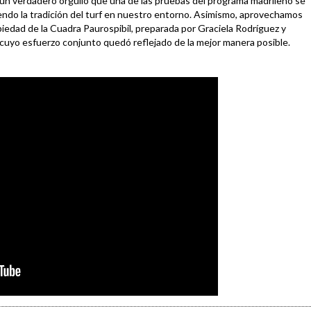
un verdadero orgullo que una de las pruebas del programa madrileño se
ndo la tradición del turf en nuestro entorno. Asimismo, aprovechamos
ropiedad de la Cuadra Paurospibil, preparada por Graciela Rodríguez y
, cuyo esfuerzo conjunto quedó reflejado de la mejor manera posible.