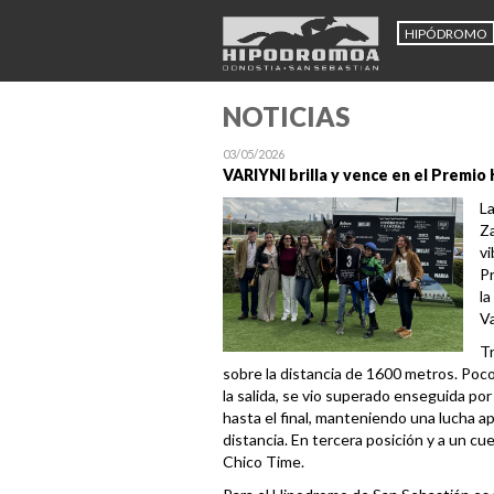
HIPÓDROMO
NOTICIAS
03/05/2026
VARIYNI brilla y vence en el Premi
La
Za
vi
Pr
la
Va
Tr
sobre la distancia de 1600 metros. Poco 
la salida, se vio superado enseguida por
hasta el final, manteniendo una lucha a
distancia. En tercera posición y a un cu
Chico Time.