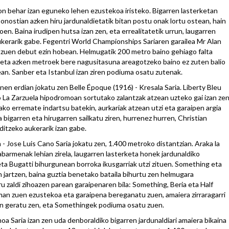
ron behar izan eguneko lehen ezustekoa iristeko. Bigarren lasterketan
onostian azken hiru jardunaldietatik bitan postu onak lortu ostean, hain
oen. Baina irudipen hutsa izan zen, eta errealitatetik urrun, laugarren
ukerarik gabe. Fegentri World Championships Sariaren garailea Mr Alan
 zuen debut ezin hobean. Helmugatik 200 metro baino gehiago falta
 eta azken metroek bere nagusitasuna areagotzeko baino ez zuten balio
ean. Sanber eta Istanbul izan ziren podiuma osatu zutenak.
nen erdian jokatu zen Belle Époque (1916) - Kresala Saria. Liberty Bleu
o La Zarzuela hipodromoan sortutako zalantzak atzean uzteko gai izan ze
o erremate indartsu batekin, aurkariak atzean utzi eta garaipen argia
bigarren eta hirugarren sailkatu ziren, hurrenez hurren, Christian
itzeko aukerarik izan gabe.
- Jose Luis Cano Saria jokatu zen, 1.400 metroko distantzian. Araka la
barmenak lehian zirela, laugarren lasterketa honek jardunaldiko
ta Bugatti bihurgunean borroka ikusgarriak utzi zituen. Something eta
 jartzen, baina guztia benetako bataila bihurtu zen helmugara
iru zaldi zihoazen parean garaipenaren bila: Something, Beria eta Half
an zuen ezustekoa eta garaipena bereganatu zuen, amaiera zirraragarri
an geratu zen, eta Somethingek podiuma osatu zuen.
a Saria izan zen uda denboraldiko bigarren jardunaldiari amaiera bikaina