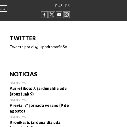
EUS
ES
CTO
TWITTER
Tweets por el @HipodromoSnSn.
n
NOTICIAS
07/08/2026
Aurretikoa: 7. jardunaldia uda
(abuztuak 9)
07/08/2026
Previa: 7ª jornada verano (9 de
.
agosto)
03/08/2026
Kronika: 6. jardunaldia uda