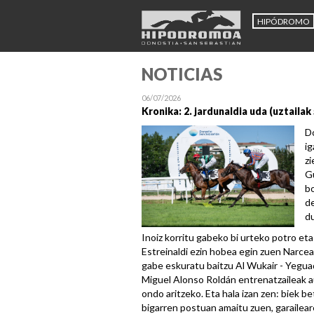
HIPÓDROMO
NOTICIAS
06/07/2026
Kronika: 2. jardunaldia uda (uztailak 
Do
ig
zi
Gu
bo
de
du
Inoiz korritu gabeko bi urteko potro et
Estreinaldi ezin hobea egin zuen Narcea
gabe eskuratu baitzu Al Wukair - Yegua
Miguel Alonso Roldán entrenatzaileak au
ondo aritzeko. Eta hala izan zen: biek b
bigarren postuan amaitu zuen, garailear