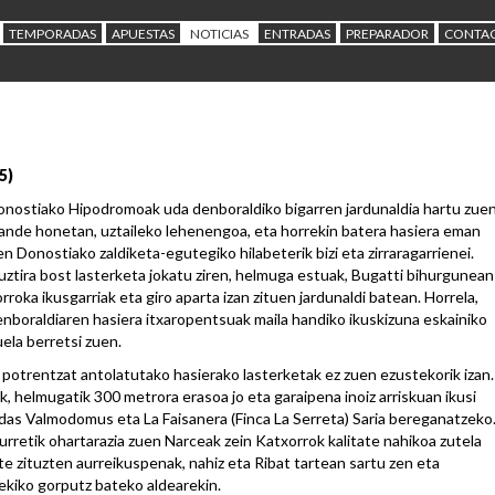
TEMPORADAS
APUESTAS
NOTICIAS
ENTRADAS
PREPARADOR
CONTA
5)
nostiako Hipodromoak uda denboraldiko bigarren jardunaldia hartu zue
ande honetan, uztaileko lehenengoa, eta horrekin batera hasiera eman
en Donostiako zaldiketa-egutegiko hilabeterik bizi eta zirraragarrienei.
ztira bost lasterketa jokatu ziren, helmuga estuak, Bugatti bihurgunean
rroka ikusgarriak eta giro aparta izan zituen jardunaldi batean. Horrela,
nboraldiaren hasiera itxaropentsuak maila handiko ikuskizuna eskainiko
ela berretsi zuen.
a potrentzat antolatutako hasierako lasterketak ez zuen ezustekorik izan.
k, helmugatik 300 metrora erasoa jo eta garaipena inoiz arriskuan ikusi
das Valmodomus eta La Faisanera (Finca La Serreta) Saria bereganatzeko
rretik ohartarazia zuen Narceak zein Katxorrok kalitate nahikoa zutela
ete zituzten aurreikuspenak, nahiz eta Ribat tartean sartu zen eta
ekiko gorputz bateko aldearekin.