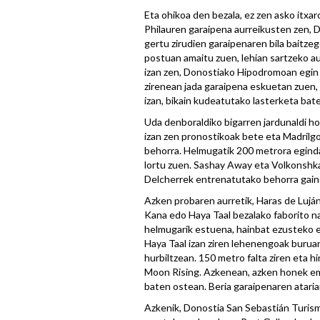
Eta ohikoa den bezala, ez zen asko itxa
Philauren garaipena aurreikusten zen, D
gertu zirudien garaipenaren bila baitzeg
postuan amaitu zuen, lehian sartzeko a
izan zen, Donostiako Hipodromoan egin
zirenean jada garaipena eskuetan zuen,
izan, bikain kudeatutako lasterketa bat
Uda denboraldiko bigarren jardunaldi ho
izan zen pronostikoak bete eta Madrilg
behorra. Helmugatik 200 metrora egindak
lortu zuen. Sashay Away eta Volkonshka 
Delcherrek entrenatutako behorra gaind
Azken probaren aurretik, Haras de Luján 
Kana edo Haya Taal bezalako faborito na
helmugarik estuena, hainbat ezusteko e
Haya Taal izan ziren lehenengoak buruan
hurbiltzean. 150 metro falta ziren eta h
Moon Rising. Azkenean, azken honek em
baten ostean. Beria garaipenaren atari
Azkenik, Donostia San Sebastián Turismo