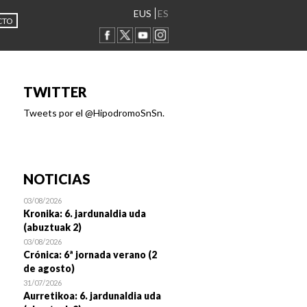
EUS
ES
CTO
TWITTER
Tweets por el @HipodromoSnSn.
NOTICIAS
03/08/2026
Kronika: 6. jardunaldia uda
(abuztuak 2)
03/08/2026
Crónica: 6ª jornada verano (2
de agosto)
31/07/2026
Aurretikoa: 6. jardunaldia uda