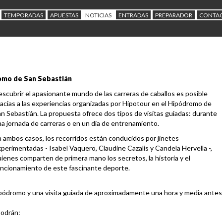
TEMPORADAS
APUESTAS
NOTICIAS
ENTRADAS
PREPARADOR
CONTA
romo de San Sebastián
scubrir el apasionante mundo de las carreras de caballos es posible
acias a las experiencias organizadas por Hipotour en el Hipódromo de
n Sebastián. La propuesta ofrece dos tipos de visitas guiadas: durante
a jornada de carreras o en un día de entrenamiento.
 ambos casos, los recorridos están conducidos por jinetes
perimentadas - Isabel Vaquero, Claudine Cazalis y Candela Hervella -,
ienes comparten de primera mano los secretos, la historia y el
ncionamiento de este fascinante deporte.
 hipódromo y una visita guiada de aproximadamente una hora y media antes
podrán: