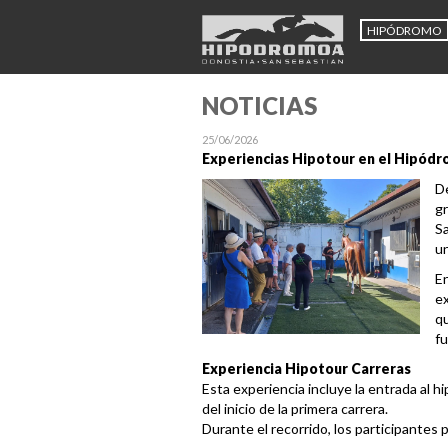
HIPÓDROMO
NOTICIAS
25/06/2026
Experiencias Hipotour en el Hipód
De
gr
Sa
un
En
ex
qu
fu
Experiencia Hipotour Carreras
Esta experiencia incluye la entrada al
del inicio de la primera carrera.
Durante el recorrido, los participantes 