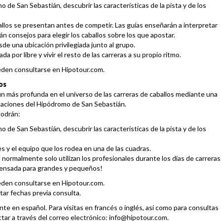
o de San Sebastián, descubrir las características de la pista y de los
allos se presentan antes de competir. Las guías enseñarán a interpretar
án consejos para elegir los caballos sobre los que apostar.
sde una ubicación privilegiada junto al grupo.
a por libre y vivir el resto de las carreras a su propio ritmo.
ueden consultarse en
Hipotour.com
.
os
n más profunda en el universo de las carreras de caballos mediante una
talaciones del Hipódromo de San Sebastián.
podrán:
o de San Sebastián, descubrir las características de la pista y de los
 y el equipo que los rodea en una de las cuadras.
normalmente solo utilizan los profesionales durante los días de carreras
 pensada para grandes y pequeños!
ueden consultarse en
Hipotour.com
.
ar fechas previa consulta.
nte en español. Para visitas en francés o inglés, así como para consultas
tar a través del correo electrónico:
info@hipotour.com
.