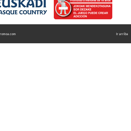
romoa.com
Ir arriba