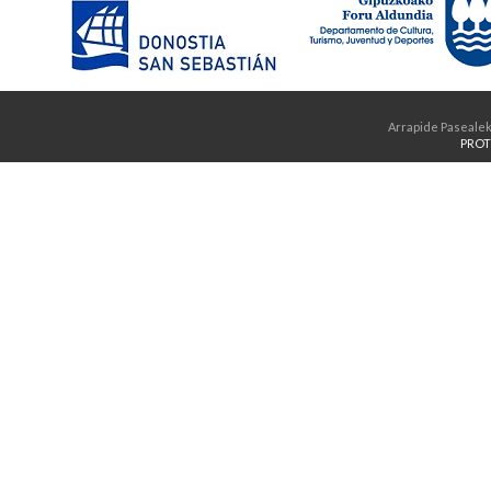
Arrapide Pasealek
PROT