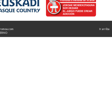
romoa.com
Ir arriba
TERNO