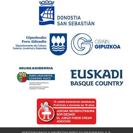
HIPÓDROMOS Y APUESTAS HÍPICAS DE EUSKADI, S.A.