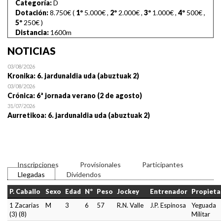
Categoría:
D
Dotación:
8.750€ (
1º
5.000€
,
2º
2.000€
,
3º
1.000€
,
4º
500€
,
5º
250€
)
Distancia:
1600m
NOTICIAS
03/08/2026
Kronika: 6. jardunaldia uda (abuztuak 2)
03/08/2026
Crónica: 6ª jornada verano (2 de agosto)
31/07/2026
Aurretikoa: 6. jardunaldia uda (abuztuak 2)
Inscripciones
Provisionales
Participantes
Llegadas
Dividendos
P. Caballo
Sexo
Edad
Nº
Peso
Jockey
Entrenador
Propieta
1 Zacarias
M
3
6
57
R.N. Valle
J.P. Espinosa
Yeguada
(3) (8)
Militar