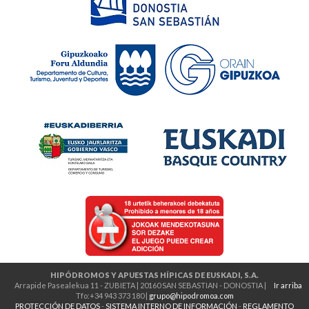
HIPÓDROMOS Y APUESTAS HÍPICAS DE EUSKADI, S.A.
Arrapide Pasealekua 11 - ZUBIETA | 20160 SAN SEBASTIAN - DONOSTIA |
Ir arriba
Tfo:+34 943 373 180 |
grupo@hipodromoa.com
PROTECCIÓN DE DATOS
-
SISTEMA INTERNO DE INFORMACIÓN
-
REGLAMENTO