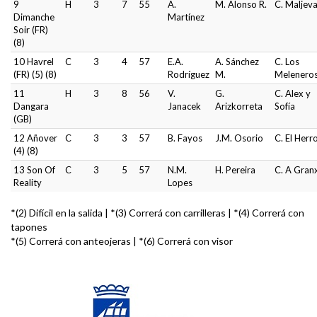
9
H
3
7
55
A.
M. Alonso R.
C. Maljev
Dimanche
Martínez
Soir (FR)
(8)
10 Havrel
C
3
4
57
E.A.
A. Sánchez
C. Los
(FR) (5) (8)
Rodríguez
M.
Melenero
11
H
3
8
56
V.
G.
C. Alex y
Dangara
Janacek
Arizkorreta
Sofía
(GB)
12 Añover
C
3
3
57
B. Fayos
J.M. Osorio
C. El Herr
(4) (8)
13 Son Of
C
3
5
57
N.M.
H. Pereira
C. A Gran
Reality
Lopes
*(2) Difícil en la salida | *(3) Correrá con carrilleras | *(4) Correrá con
tapones
*(5) Correrá con anteojeras | *(6) Correrá con visor