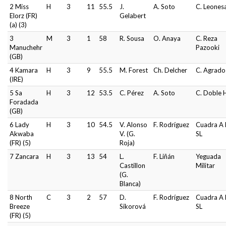
2 Miss
H
3
11
55.5
J.
A. Soto
C. Leones
Elorz (FR)
Gelabert
(a) (3)
3
M
3
1
58
R. Sousa
O. Anaya
C. Reza
Manuchehr
Pazooki
(GB)
4 Kamara
H
3
9
55.5
M. Forest
Ch. Delcher
C. Agrado
(IRE)
5 Sa
H
3
12
53.5
C. Pérez
A. Soto
C. Doble 
Foradada
(GB)
6 Lady
H
3
10
54.5
V. Alonso
F. Rodríguez
Cuadra A 
Akwaba
V. (G.
SL
(FR) (5)
Roja)
7 Zancara
H
3
13
54
L.
F. Liñán
Yeguada
Castillon
Militar
(G.
Blanca)
8 North
C
3
2
57
D.
F. Rodríguez
Cuadra A 
Breeze
Sikorová
SL
(FR) (5)