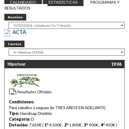
CALENDARIO
ESTADÍSTICAS
PROGRAMAS Y
RESULTADOS
Reunión
ACTA
Carrera
Hipotour
19:06
Resultados Oficiales
Condiciones:
Para caballos y yeguas de TRES AÑOS EN ADELANTE.
Tipo:
Handicap Dividido
Categoría:
D
Dotación:
7.650€ (
1º
4.500€
,
2º
1.800€
,
3º
900€
,
4º
450€
)