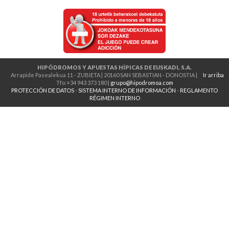
HIPÓDROMOS Y APUESTAS HÍPICAS DE EUSKADI, S.A.
Arrapide Pasealekua 11 - ZUBIETA | 20160 SAN SEBASTIAN - DONOSTIA |
Ir arriba
Tfo:+34 943 373 180 |
grupo@hipodromoa.com
PROTECCIÓN DE DATOS
-
SISTEMA INTERNO DE INFORMACIÓN
-
REGLAMENTO
RÉGIMEN INTERNO