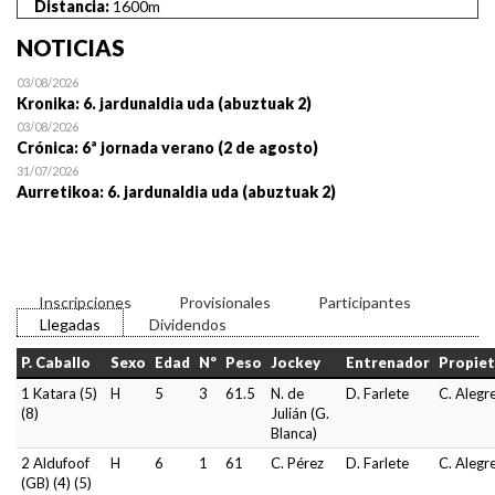
Distancia:
1600m
NOTICIAS
03/08/2026
Kronika: 6. jardunaldia uda (abuztuak 2)
03/08/2026
Crónica: 6ª jornada verano (2 de agosto)
31/07/2026
Aurretikoa: 6. jardunaldia uda (abuztuak 2)
Inscripciones
Provisionales
Participantes
Llegadas
Dividendos
P. Caballo
Sexo
Edad
Nº
Peso
Jockey
Entrenador
Propiet
1 Katara (5)
H
5
3
61.5
N. de
D. Farlete
C. Alegr
(8)
Julián (G.
Blanca)
2 Aldufoof
H
6
1
61
C. Pérez
D. Farlete
C. Alegr
(GB) (4) (5)