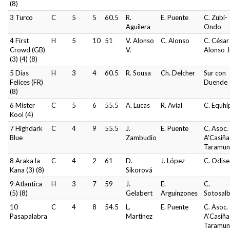
(8)
3 Turco
C
5
5
60.5
R.
E. Puente
C. Zubi-
Aguilera
Ondo
4 First
H
5
10
51
V. Alonso
C. Alonso
C. César
Crowd (GB)
V.
Alonso J
(3) (4) (8)
5 Dias
H
3
4
60.5
R. Sousa
Ch. Delcher
Sur con
Felices (FR)
Duende
(8)
6 Mister
C
5
6
55.5
A. Lucas
R. Avial
C. Equhi
Kool (4)
7 Highdark
C
4
9
55.5
J.
E. Puente
C. Asoc.
Blue
Zambudio
A'Casiña
Taramun
8 Araka la
C
4
2
61
D.
J. López
C. Odise
Kana (3) (8)
Sikorová
9 Atlantica
H
3
7
59
J.
E.
C.
(5) (8)
Gelabert
Arguinzones
Sotosal
10
C
4
8
54.5
L.
E. Puente
C. Asoc.
Pasapalabra
Martinez
A'Casiña
Taramun