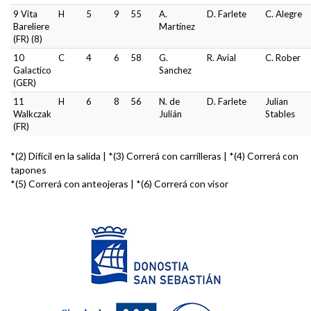
9 Vita
H
5
9
55
A.
D. Farlete
C. Alegre
Bareliere
Martínez
(FR) (8)
10
C
4
6
58
G.
R. Avial
C. Rober
Galactico
Sanchez
(GER)
11
H
6
8
56
N. de
D. Farlete
Julian
Walkczak
Julián
Stables
(FR)
*(2) Difícil en la salida | *(3) Correrá con carrilleras | *(4) Correrá con
tapones
*(5) Correrá con anteojeras | *(6) Correrá con visor