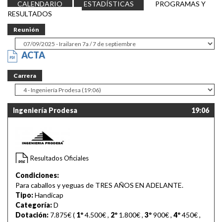
CALENDARIO
ESTADÍSTICAS
PROGRAMAS Y
RESULTADOS
Reunión
ACTA
Carrera
Ingeniería Prodesa
19:06
Resultados Oficiales
Condiciones:
Para caballos y yeguas de TRES AÑOS EN ADELANTE.
Tipo:
Handicap
Categoría:
D
Dotación:
7.875€ (
1º
4.500€
,
2º
1.800€
,
3º
900€
,
4º
450€
,