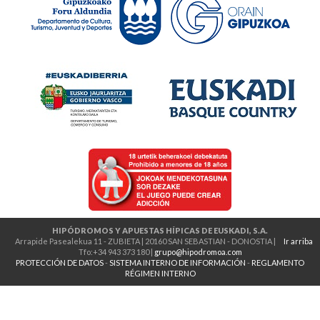
HIPÓDROMOS Y APUESTAS HÍPICAS DE EUSKADI, S.A.
Arrapide Pasealekua 11 - ZUBIETA | 20160 SAN SEBASTIAN - DONOSTIA |
Ir arriba
Tfo:+34 943 373 180 |
grupo@hipodromoa.com
PROTECCIÓN DE DATOS
-
SISTEMA INTERNO DE INFORMACIÓN
-
REGLAMENTO
RÉGIMEN INTERNO