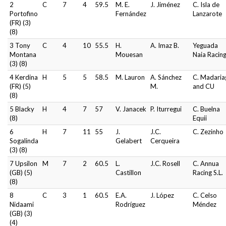
2
C
7
4
59.5
M. E.
J. Jiménez
C. Isla de
Portofino
Fernández
Lanzarote
(FR) (3)
(8)
3 Tony
C
4
10
55.5
H.
A. Imaz B.
Yeguada
Montana
Mouesan
Naia Racin
(3) (8)
4 Kerdina
H
5
5
58.5
M. Lauron
A. Sánchez
C. Madaria
(FR) (5)
M.
and CU
(8)
5 Blacky
H
4
7
57
V. Janacek
P. Iturregui
C. Buelna
(8)
Equii
6
H
7
11
55
J.
J.C.
C. Zezinho
Sogalinda
Gelabert
Cerqueira
(3) (8)
7 Upsilon
M
7
2
60.5
L.
J.C. Rosell
C. Annua
(GB) (5)
Castillon
Racing S.L.
(8)
8
C
3
1
60.5
E.A.
J. López
C. Celso
Nidaami
Rodríguez
Méndez
(GB) (3)
(4)