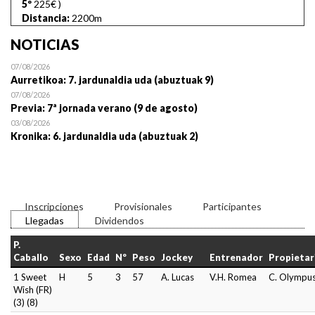
5º
225€
)
Distancia:
2200m
NOTICIAS
07/08/2026
Aurretikoa: 7. jardunaldia uda (abuztuak 9)
07/08/2026
Previa: 7ª jornada verano (9 de agosto)
03/08/2026
Kronika: 6. jardunaldia uda (abuztuak 2)
Inscripciones
Provisionales
Participantes
Llegadas
Dividendos
P.
Caballo
Sexo
Edad
Nº
Peso
Jockey
Entrenador
Propietar
1 Sweet
H
5
3
57
A. Lucas
V.H. Romea
C. Olympu
Wish (FR)
(3) (8)