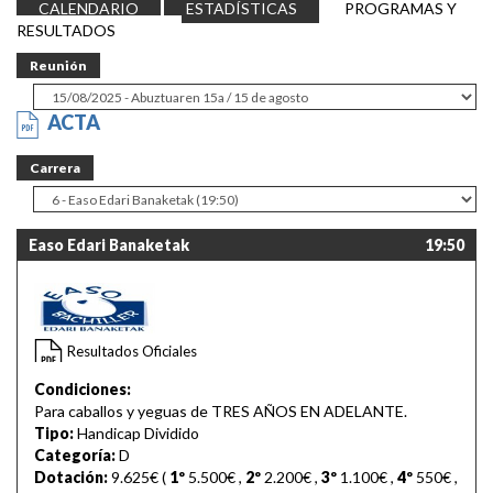
CALENDARIO
ESTADÍSTICAS
PROGRAMAS Y
RESULTADOS
Reunión
ACTA
Carrera
Easo Edari Banaketak
19:50
Resultados Oficiales
Condiciones:
Para caballos y yeguas de TRES AÑOS EN ADELANTE.
Tipo:
Handicap Dividido
Categoría:
D
Dotación:
9.625€ (
1º
5.500€
,
2º
2.200€
,
3º
1.100€
,
4º
550€
,