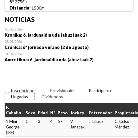
5º
275€
)
Distancia:
1500m
NOTICIAS
03/08/2026
Kronika: 6. jardunaldia uda (abuztuak 2)
03/08/2026
Crónica: 6ª jornada verano (2 de agosto)
31/07/2026
Aurretikoa: 6. jardunaldia uda (abuztuak 2)
Inscripciones
Provisionales
Participantes
Llegadas
Dividendos
P.
Caballo
Sexo
Edad
Nº
Peso
Jockey
Entrenador
Propietari
1 Mini
C
3
4
57
V.
J. López
C. Celso
George
Janacek
Méndez
(IRE)