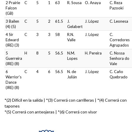
2 Prairie
C
5
1
63
R. Sousa
O. Anaya
C. Reza
Falcon
Pazooki
(GB)
3 Bailen
C
5
2
61.5
J.
J. López
C. Leonesa
(4) (5)
Gelabert
4 Sir
C
3
3
58
R.N.
J. López
C.
Edward
Valle
Corredores
(IRE) (3)
Agrupados
5
H
8
5
56.5
N.M.
H. Pereira
C. Nossa
Guerreira
Lopes
Senhora do
(IRE) (8)
Vale
6
C
4
6
56.5
N. de
J. López
C. Caño
Warrior's
Julián
Quebrado
Dance
(IRE) (8)
*(2) Difícil en la salida | *(3) Correrá con carrilleras | *(4) Correrá con
tapones
*(5) Correrá con anteojeras | *(6) Correrá con visor