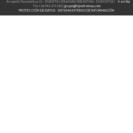
Arrapide Pasealekua 11 - ZUBIETA | 20160 SAN SEBASTIAN - DONOSTIA |
Ir arriba
Tfo:+34 943 373 180 |
grupo@hipodromoa.com
PROTECCIÓN DE DATOS
-
SISTEMA INTERNO DE INFORMACIÓN