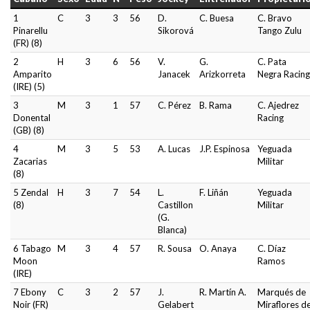
1
C
3
3
56
D.
C. Buesa
C. Bravo
Pinarellu
Sikorová
Tango Zulu
(FR) (8)
2
H
3
6
56
V.
G.
C. Pata
Amparito
Janacek
Arizkorreta
Negra Racing
(IRE) (5)
3
M
3
1
57
C. Pérez
B. Rama
C. Ajedrez
Donental
Racing
(GB) (8)
4
M
3
5
53
A. Lucas
J.P. Espinosa
Yeguada
Zacarias
Militar
(8)
5 Zendal
H
3
7
54
L.
F. Liñán
Yeguada
(8)
Castillon
Militar
(G.
Blanca)
6 Tabago
M
3
4
57
R. Sousa
O. Anaya
C. Díaz
Moon
Ramos
(IRE)
7 Ebony
C
3
2
57
J.
R. Martín A.
Marqués de
Noir (FR)
Gelabert
Miraflores d