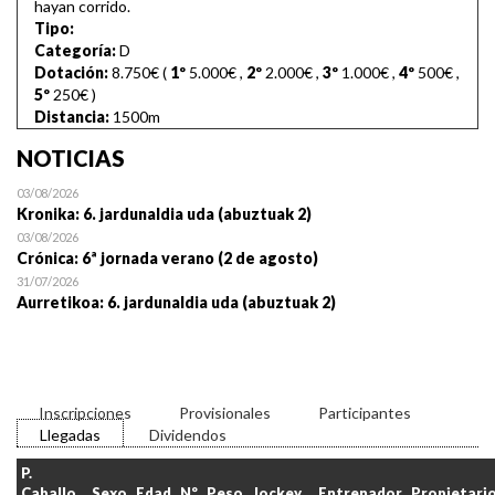
hayan corrido.
Tipo:
Categoría:
D
Dotación:
8.750€ (
1º
5.000€
,
2º
2.000€
,
3º
1.000€
,
4º
500€
,
5º
250€
)
Distancia:
1500m
NOTICIAS
03/08/2026
Kronika: 6. jardunaldia uda (abuztuak 2)
03/08/2026
Crónica: 6ª jornada verano (2 de agosto)
31/07/2026
Aurretikoa: 6. jardunaldia uda (abuztuak 2)
Inscripciones
Provisionales
Participantes
Llegadas
Dividendos
P.
Caballo
Sexo
Edad
Nº
Peso
Jockey
Entrenador
Propietari