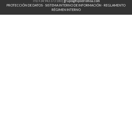
Tfo:+34 943 373 180 |
grupo@hipodromoa.com
PROTECCIÓN DE DATOS
-
SISTEMA INTERNO DE INFORMACIÓN
-
REGLAMENTO
RÉGIMEN INTERNO