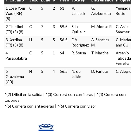
P. Caballo
Sexo
Edad
Nº
Peso
Jockey
Entrenador
Propiet
1 Lose Your
C
5
2
61
V.
G.
Yeguada
Wad (IRE)
Janacek
Arizkorreta
Rocío
(8)
2 Theclimb
C
7
3
59.5
S. Le
M. Alonso R.
C. Asier
(FR) (5) (8)
Quilleuc
Sánchez
3 Kerdina
H
5
5
56.5
E.A.
A. Sánchez
C. Madar
(FR) (5) (8)
Rodríguez
M.
and CU
4
C
5
1
64
R. Sousa
T. Martins
Arsenio
Pasapalabra
Taboada
Ferreira
5
H
5
4
56.5
N. de
D. Farlete
C. Alegr
Grazalema
Julián
(GB)
*(2) Difícil en la salida | *(3) Correrá con carrilleras | *(4) Correrá con
tapones
*(5) Correrá con anteojeras | *(6) Correrá con visor