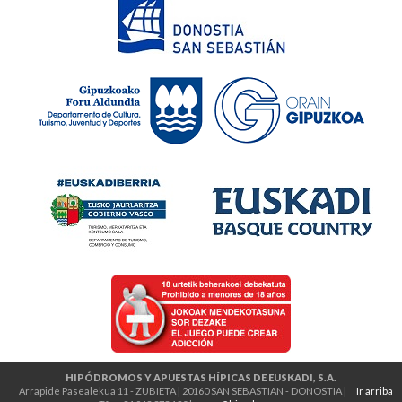
HIPÓDROMOS Y APUESTAS HÍPICAS DE EUSKADI, S.A.
Arrapide Pasealekua 11 - ZUBIETA | 20160 SAN SEBASTIAN - DONOSTIA |
Ir arriba