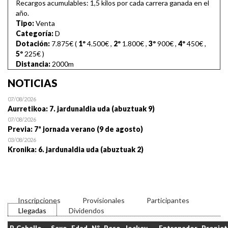
Recargos acumulables: 1,5 kilos por cada carrera ganada en el
año.
Tipo:
Venta
Categoría:
D
Dotación:
7.875€ (
1º
4.500€
,
2º
1.800€
,
3º
900€
,
4º
450€
,
5º
225€
)
Distancia:
2000m
NOTICIAS
07/08/2026
Aurretikoa: 7. jardunaldia uda (abuztuak 9)
07/08/2026
Previa: 7ª jornada verano (9 de agosto)
03/08/2026
Kronika: 6. jardunaldia uda (abuztuak 2)
Inscripciones
Provisionales
Participantes
Llegadas
Dividendos