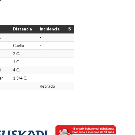
Distancia
Incidencia
IS
o
-
Cuello
-
2 C.
-
1 C.
-
i
4 C.
-
ar
1 3/4 C.
-
Retirado