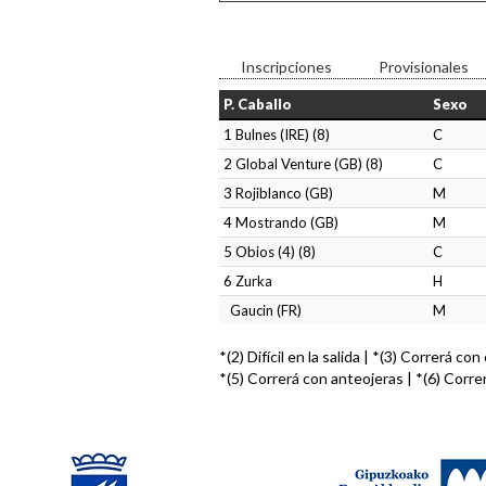
Inscripciones
Provisionales
P. Caballo
Sexo
1 Bulnes (IRE) (8)
C
2 Global Venture (GB) (8)
C
3 Rojiblanco (GB)
M
4 Mostrando (GB)
M
5 Obios (4) (8)
C
6 Zurka
H
Gaucin (FR)
M
*(2) Difícil en la salida | *(3) Correrá co
*(5) Correrá con anteojeras | *(6) Corre