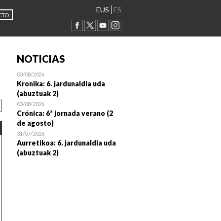
EUS
ES
CTO
NOTICIAS
03/08/2026
Kronika: 6. jardunaldia uda
(abuztuak 2)
03/08/2026
Crónica: 6ª jornada verano (2
de agosto)
31/07/2026
Aurretikoa: 6. jardunaldia uda
(abuztuak 2)