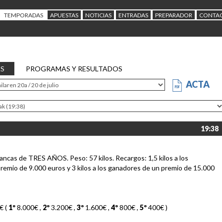
TEMPORADAS
APUESTAS
NOTICIAS
ENTRADAS
PREPARADOR
CONTA
AS
PROGRAMAS Y RESULTADOS
ACTA
19:38
ancas de TRES AÑOS. Peso: 57 kilos. Recargos: 1,5 kilos a los
remio de 9.000 euros y 3 kilos a los ganadores de un premio de 15.000
€ (
1º
8.000€
,
2º
3.200€
,
3º
1.600€
,
4º
800€
,
5º
400€
)