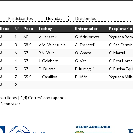
Participantes
Llegadas
Dividendos
Edad
Nº
Peso
Jockey
Entrenador
Propietario
3
1
60
V. Janacek
G. Arizkorreta
Yeguada Rocí
3
3
58.5
V.M. Valenzuela
A. Tsereteli
C. San Fermín
3
6
57
R.N. Valle
O. Anaya
C. Martul
3
4
57
J. Gelabert
G. Vaz
C. Best Horse
3
5
57
D. Duarte
P. Iturregui
C. Buelna Equi
3
7
55.5
L. Castillon
F. Liñán
Yeguada Milit
3
2
n carrilleras | *(4) Correrá con tapones
rá con visor