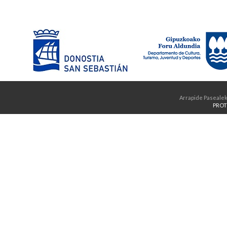
Arrapide Pasealek
PROT