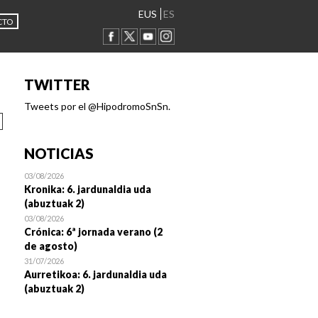
EUS
ES
CTO
TWITTER
Tweets por el @HipodromoSnSn.
NOTICIAS
03/08/2026
Kronika: 6. jardunaldia uda
(abuztuak 2)
03/08/2026
Crónica: 6ª jornada verano (2
de agosto)
31/07/2026
Aurretikoa: 6. jardunaldia uda
(abuztuak 2)