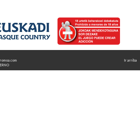
romoa.com
Ir arriba
TERNO