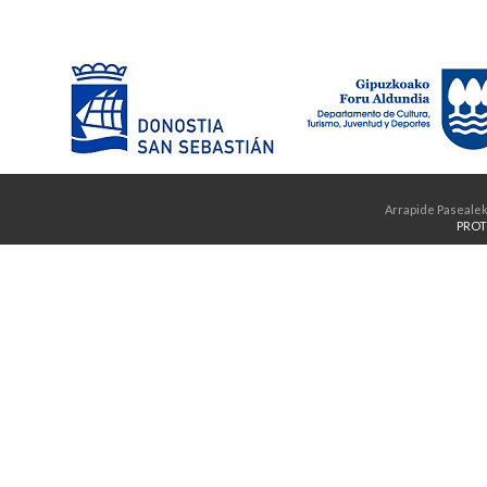
Arrapide Pasealek
PROT