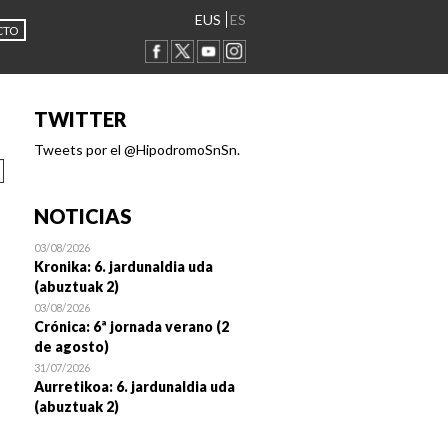
EUS
ES
CTO
TWITTER
Tweets por el @HipodromoSnSn.
NOTICIAS
03/08/2026
Kronika: 6. jardunaldia uda
(abuztuak 2)
03/08/2026
Crónica: 6ª jornada verano (2
de agosto)
31/07/2026
Aurretikoa: 6. jardunaldia uda
(abuztuak 2)