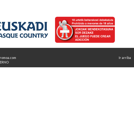
romoa.com
Ir arriba
TERNO