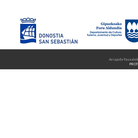
Arrapide Pasealek
PROT