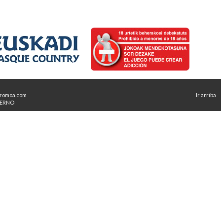
romoa.com
Ir arriba
TERNO