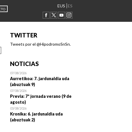
EUS
ES
CTO
TWITTER
Tweets por el @HipodromoSnSn.
NOTICIAS
07/08/2026
Aurretikoa: 7. jardunaldia uda
(abuztuak 9)
07/08/2026
Previa: 7ª jornada verano (9 de
agosto)
03/08/2026
Kronika: 6. jardunaldia uda
(abuztuak 2)