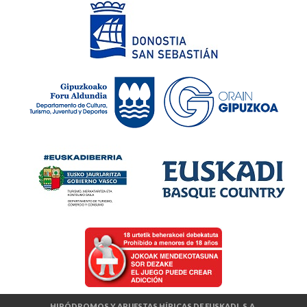
HIPÓDROMOS Y APUESTAS HÍPICAS DE EUSKADI, S.A.