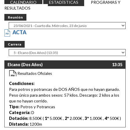
CALENDARIO
ESTADÍSTICAS
PROGRAMAS Y
RESULTADOS
Reunión
ACTA
Carrera
Elcano (Dos Años)
13:35
Resultados Oficiales
Condiciones:
Para potros y potrancas de DOS AÑOS que no hayan ganado.
Peso único para ambos sexos: 57 kilos. Descargo: 2 kilos a los
que no hayan corrido.
Tipo:
Potros y Potrancas
Categoría:
D
Dotación:
8.500€ (
1º
5.000€
,
2º
2.000€
,
3º
1.000€
,
4º
500€
)
Distancia:
1200m