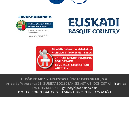
HIPÓDROMOS Y APUESTAS HÍPICAS DE EUSKADI, S.A.
Arrapide Pasealekua 11 - ZUBIETA | 20160 SAN SEBASTIAN - DONOSTIA |
Ir arriba
Tfo:+34 943 373 180 |
grupo@hipodromoa.com
PROTECCIÓN DE DATOS
-
SISTEMA INTERNO DE INFORMACIÓN