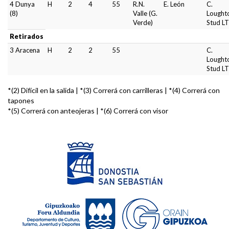
4 Dunya
H
2
4
55
R.N.
E. León
C.
(8)
Valle (G.
Lought
Verde)
Stud L
Retirados
3 Aracena
H
2
2
55
C.
Lought
Stud L
*(2) Difícil en la salida | *(3) Correrá con carrilleras | *(4) Correrá con
tapones
*(5) Correrá con anteojeras | *(6) Correrá con visor