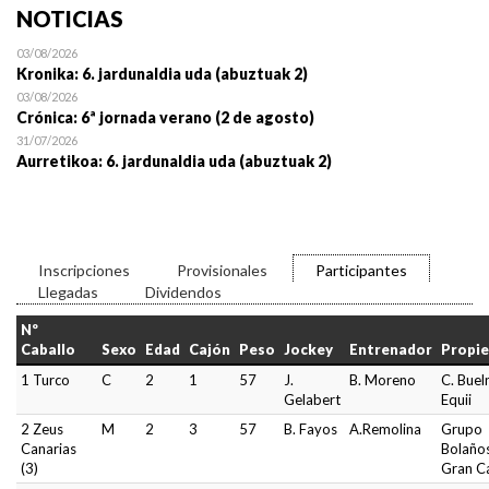
NOTICIAS
03/08/2026
Kronika: 6. jardunaldia uda (abuztuak 2)
03/08/2026
Crónica: 6ª jornada verano (2 de agosto)
31/07/2026
Aurretikoa: 6. jardunaldia uda (abuztuak 2)
Inscripciones
Provisionales
Participantes
Llegadas
Dividendos
Nº
Caballo
Sexo
Edad
Cajón
Peso
Jockey
Entrenador
Propie
1 Turco
C
2
1
57
J.
B. Moreno
C. Buel
Gelabert
Equii
2 Zeus
M
2
3
57
B. Fayos
A.Remolina
Grupo
Canarias
Bolaño
(3)
Gran C