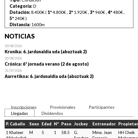
Categoría:
D
Dotación:
8.400€ (
1º
4.800€
,
2º
1.920€
,
3º
960€
,
4º
480€
,
5º
240€
)
Distancia:
1600m
NOTICIAS
03/08/2026
Kronika: 6. jardunaldia uda (abuztuak 2)
03/08/2026
Crónica: 6ª jornada verano (2 de agosto)
31/07/2026
Aurretikoa: 6. jardunaldia uda (abuztuak 2)
Inscripciones
Provisionales
Participantes
Llegadas
Dividendos
P. Caballo
Sexo
Edad
Nº
Peso
Jockey
Entrenador
Propietar
1 Khateer
M
5
1
58.5
G.
Mme. Jean
HH Cheik