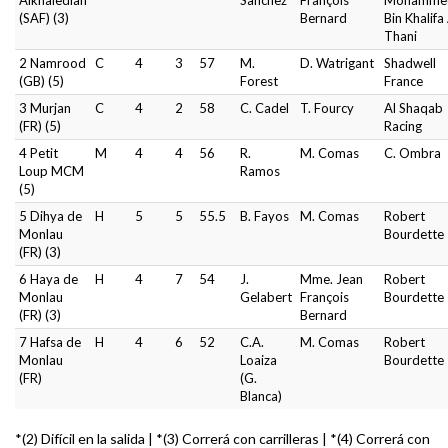
Alkhalediah
Sanchez
François
Mohamme
(SAF) (3)
Bernard
Bin Khalifa
Thani
2 Namrood
C
4
3
57
M.
D. Watrigant
Shadwell
(GB) (5)
Forest
France
3 Murjan
C
4
2
58
C. Cadel
T. Fourcy
Al Shaqab
(FR) (5)
Racing
4 Petit
M
4
4
56
R.
M. Comas
C. Ombra
Loup MCM
Ramos
(5)
5 Dihya de
H
5
5
55.5
B. Fayos
M. Comas
Robert
Monlau
Bourdette
(FR) (3)
6 Haya de
H
4
7
54
J.
Mme. Jean
Robert
Monlau
Gelabert
François
Bourdette
(FR) (3)
Bernard
7 Hafsa de
H
4
6
52
C.A.
M. Comas
Robert
Monlau
Loaiza
Bourdette
(FR)
(G.
Blanca)
*(2) Difícil en la salida | *(3) Correrá con carrilleras | *(4) Correrá con