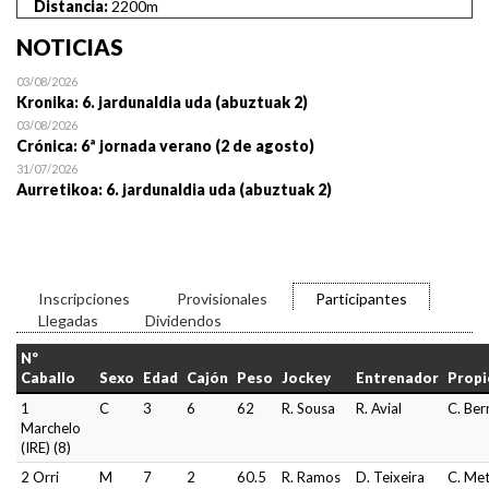
Distancia:
2200m
NOTICIAS
03/08/2026
Kronika: 6. jardunaldia uda (abuztuak 2)
03/08/2026
Crónica: 6ª jornada verano (2 de agosto)
31/07/2026
Aurretikoa: 6. jardunaldia uda (abuztuak 2)
Inscripciones
Provisionales
Participantes
Llegadas
Dividendos
Nº
Caballo
Sexo
Edad
Cajón
Peso
Jockey
Entrenador
Propi
1
C
3
6
62
R. Sousa
R. Avial
C. Be
Marchelo
(IRE) (8)
2 Orri
M
7
2
60.5
R. Ramos
D. Teixeira
C. Me