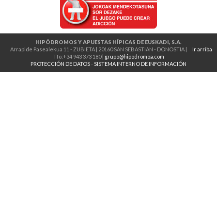
HIPÓDROMOS Y APUESTAS HÍPICAS DE EUSKADI, S.A.
Arrapide Pasealekua 11 - ZUBIETA | 20160 SAN SEBASTIAN - DONOSTIA |
Ir arriba
Tfo:+34 943 373 180 |
grupo@hipodromoa.com
PROTECCIÓN DE DATOS
-
SISTEMA INTERNO DE INFORMACIÓN