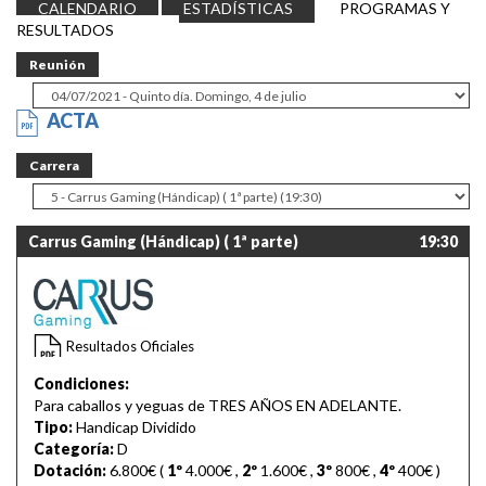
CALENDARIO
ESTADÍSTICAS
PROGRAMAS Y
RESULTADOS
Reunión
ACTA
Carrera
Carrus Gaming (Hándicap) ( 1ª parte)
19:30
Resultados Oficiales
Condiciones:
Para caballos y yeguas de TRES AÑOS EN ADELANTE.
Tipo:
Handicap Dividido
Categoría:
D
Dotación:
6.800€ (
1º
4.000€
,
2º
1.600€
,
3º
800€
,
4º
400€
)