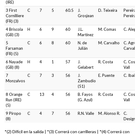
(IRE)
3 First
C
7
5
60.5
J.
D. Teixeira
Pereir
Cornilliere
Grosjean
Pereir
(FR) (3)
4 Briscola
H
6
9
60
J.L.
M. Comas
C. Ale
(GB) (3)
Martínez
5
C
6
8
60
N. de
M. Carvalho
C. Agr
Farsaman
Julián
Carva
(FR) (5)
6 Nayade
H
4
1
57
J.
R. Costa
C. Cos
(GB) (8)
Gelabert
Vall
7
C
7
3
56
J.
E. Puente
C. Iba
Monzalvos
Zambudio
(51)
8 Orange
C
13
4
56
B. Fayos
R. Costa
C. Cos
Run (IRE)
(G. Azul)
Vall
(5)
9 Piropo
C
4
7
56
R.N. Valle
M. Alonso R.
C.
(8)
Desig
*(2) Difícil en la salida | *(3) Correrá con carrilleras | *(4) Correrá con