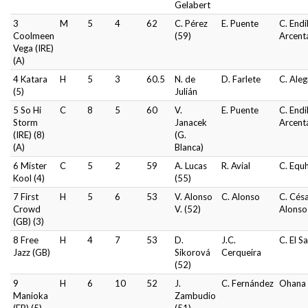
Gelabert
3
M
5
4
62
C. Pérez
E. Puente
C. Endi
Coolmeen
(59)
Arcent
Vega (IRE)
(A)
4 Katara
H
5
3
60.5
N. de
D. Farlete
C. Aleg
(5)
Julián
5 So Hi
C
8
5
60
V.
E. Puente
C. Endi
Storm
Janacek
Arcent
(IRE) (8)
(G.
(A)
Blanca)
6 Mister
C
5
2
59
A. Lucas
R. Avial
C. Equ
Kool (4)
(55)
7 First
H
5
6
53
V. Alonso
C. Alonso
C. Cés
Crowd
V. (52)
Alonso 
(GB) (3)
8 Free
H
4
7
53
D.
J.C.
C. El Sa
Jazz (GB)
Sikorová
Cerqueira
(52)
9
H
6
10
52
J.
C. Fernández
Ohana
Manioka
Zambudio