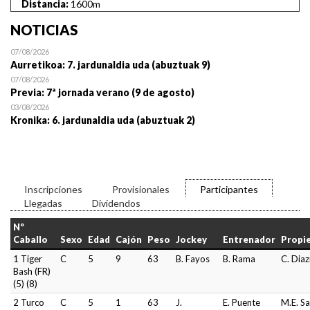
Distancia:
1600m
NOTICIAS
07/08/2026
Aurretikoa: 7. jardunaldia uda (abuztuak 9)
07/08/2026
Previa: 7ª jornada verano (9 de agosto)
03/08/2026
Kronika: 6. jardunaldia uda (abuztuak 2)
Inscripciones
Provisionales
Participantes
Llegadas
Dividendos
Nº
Caballo
Sexo
Edad
Cajón
Peso
Jockey
Entrenador
Propi
1 Tiger
C
5
9
63
B. Fayos
B. Rama
C. Dia
Bash (FR)
(5) (8)
2 Turco
C
5
1
63
J.
E. Puente
M.E. S