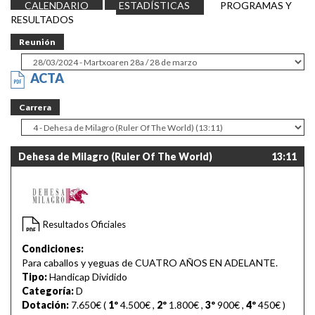
CALENDARIO
ESTADÍSTICAS
PROGRAMAS Y
RESULTADOS
Reunión
ACTA
Carrera
Dehesa de Milagro (Ruler Of The World)
13:11
Resultados Oficiales
Condiciones:
Para caballos y yeguas de CUATRO AÑOS EN ADELANTE.
Tipo:
Handicap Dividido
Categoría:
D
Dotación:
7.650€ (
1º
4.500€
,
2º
1.800€
,
3º
900€
,
4º
450€
)