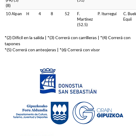
(FR) (5)
(51)
(8)
10 Alpan
H
4
8
52
F.
P. Iturregui
C. Buel
Martínez
Equii
(52.5)
*(2) Difícil en la salida | *(3) Correrá con carrilleras | *(4) Correrá con
tapones
*(5) Correrá con anteojeras | *(6) Correrá con visor