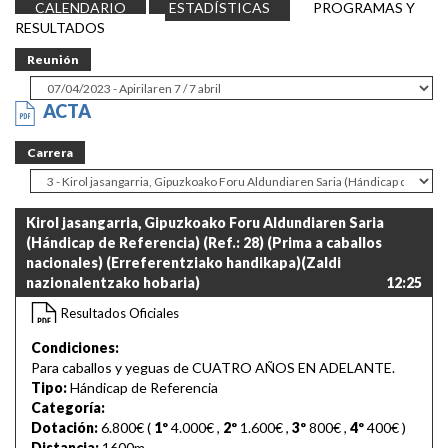
CALENDARIO
ESTADÍSTICAS
PROGRAMAS Y
RESULTADOS
Reunión
ACTA
Carrera
Kirol jasangarria, Gipuzkoako Foru Aldundiaren Saria
(Hándicap de Referencia) (Ref.: 28) (Prima a caballos
nacionales) (Erreferentziako handikapa)(Zaldi
nazionalentzako hobaria)
12:25
Resultados Oficiales
Condiciones:
Para caballos y yeguas de CUATRO AÑOS EN ADELANTE.
Tipo:
Hándicap de Referencia
Categoría:
Dotación:
6.800€ (
1º
4.000€
,
2º
1.600€
,
3º
800€
,
4º
400€
)
Distancia:
1600m