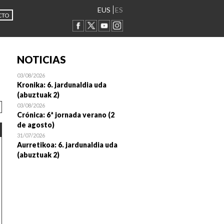
EUS
ES
CTO
NOTICIAS
03/08/2026
Kronika: 6. jardunaldia uda
(abuztuak 2)
03/08/2026
Crónica: 6ª jornada verano (2
de agosto)
31/07/2026
Aurretikoa: 6. jardunaldia uda
(abuztuak 2)