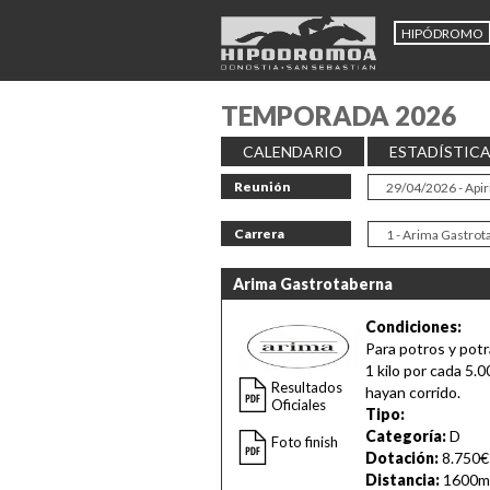
HIPÓDROMO
TEMPORADA 2026
CALENDARIO
ESTADÍSTIC
Reunión
Carrera
Arima Gastrotaberna
Condiciones:
Para potros y pot
1 kilo por cada 5.
Resultados
hayan corrido.
Oficiales
Tipo:
Categoría:
D
Foto finish
Dotación:
8.750€
Distancia:
1600m