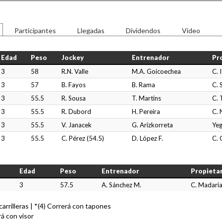
Participantes
Llegadas
Dividendos
Video
Edad
Peso
Jockey
Entrenador
Pr
3
58
R.N. Valle
M.A. Goicoechea
C. 
3
57
B. Fayos
B. Rama
C. 
3
55.5
R. Sousa
T. Martins
C. 
3
55.5
R. Dubord
H. Pereira
C. 
3
55.5
V. Janacek
G. Arizkorreta
Yeg
3
55.5
C. Pérez (54.5)
D. López F.
C. 
Edad
Peso
Entrenador
Propieta
3
57.5
A. Sánchez M.
C. Madari
n carrilleras | *(4) Correrá con tapones
rá con visor