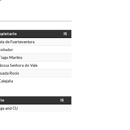
opietario
IS
Isla de Fuerteventura
Soñador
Tiago Martins
Nossa Senhora do Vale
uada Rocío
Calejaña
rio
IS
aga and CU