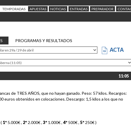
TEMPORADAS
APUESTAS
NOTICIAS
ENTRADAS
PREPARADOR
CONTA
AS
PROGRAMAS Y RESULTADOS
ACTA
11:05
rancas de TRES AÑOS, que no hayan ganado. Peso: 57 kilos. Recargos:
000 euros obtenidos en colocaciones. Descargo: 1,5 kilos a los que no
 (
1º
5.000€
,
2º
2.000€
,
3º
1.000€
,
4º
500€
,
5º
250€
)