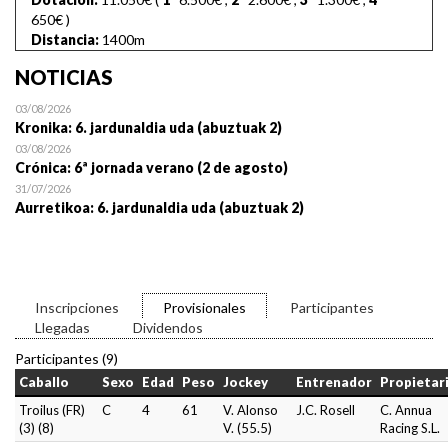
650€
)
Distancia:
1400m
NOTICIAS
03/08/2026
Kronika: 6. jardunaldia uda (abuztuak 2)
03/08/2026
Crónica: 6ª jornada verano (2 de agosto)
31/07/2026
Aurretikoa: 6. jardunaldia uda (abuztuak 2)
Inscripciones
Provisionales
Participantes
Llegadas
Dividendos
Participantes (9)
Caballo
Sexo
Edad
Peso
Jockey
Entrenador
Propietar
Troilus (FR)
C
4
61
V. Alonso
J.C. Rosell
C. Annua
(3) (8)
V. (55.5)
Racing S.L.