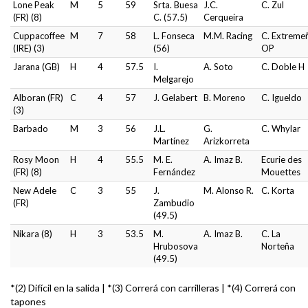
Lone Peak
M
5
59
Srta. Buesa
J.C.
C. Zul
(FR) (8)
C. (57.5)
Cerqueira
Cuppacoffee
M
7
58
L. Fonseca
M.M. Racing
C. Extreme
(IRE) (3)
(56)
OP
Jarana (GB)
H
4
57.5
I.
A. Soto
C. Doble H
Melgarejo
Alboran (FR)
C
4
57
J. Gelabert
B. Moreno
C. Igueldo
(3)
Barbado
M
3
56
J.L.
G.
C. Whylar
Martínez
Arizkorreta
Rosy Moon
H
4
55.5
M. E.
A. Imaz B.
Ecurie des
(FR) (8)
Fernández
Mouettes
New Adele
C
3
55
J.
M. Alonso R.
C. Korta
(FR)
Zambudio
(49.5)
Nikara (8)
H
3
53.5
M.
A. Imaz B.
C. La
Hrubosova
Norteña
(49.5)
*(2) Difícil en la salida | *(3) Correrá con carrilleras | *(4) Correrá con
tapones