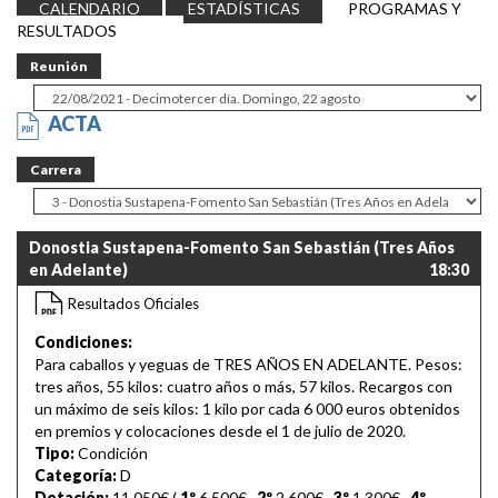
CALENDARIO
ESTADÍSTICAS
PROGRAMAS Y
RESULTADOS
Reunión
ACTA
Carrera
Donostia Sustapena-Fomento San Sebastián (Tres Años
en Adelante)
18:30
Resultados Oficiales
Condiciones:
Para caballos y yeguas de TRES AÑOS EN ADELANTE. Pesos:
tres años, 55 kilos: cuatro años o más, 57 kilos. Recargos con
un máximo de seis kilos: 1 kilo por cada 6 000 euros obtenidos
en premios y colocaciones desde el 1 de julio de 2020.
Tipo:
Condición
Categoría:
D
Dotación:
11.050€ (
1º
6.500€
,
2º
2.600€
,
3º
1.300€
,
4º