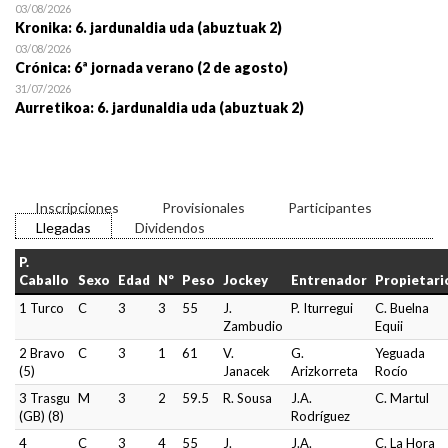
03/08/2026
Kronika: 6. jardunaldia uda (abuztuak 2)
03/08/2026
Crónica: 6ª jornada verano (2 de agosto)
31/07/2026
Aurretikoa: 6. jardunaldia uda (abuztuak 2)
Inscripciones
Provisionales
Participantes
Llegadas
Dividendos
P.
Caballo
Sexo
Edad
Nº
Peso
Jockey
Entrenador
Propietari
1 Turco
C
3
3
55
J.
P. Iturregui
C. Buelna
Zambudio
Equii
2 Bravo
C
3
1
61
V.
G.
Yeguada
(5)
Janacek
Arizkorreta
Rocío
3 Trasgu
M
3
2
59.5
R. Sousa
J.A.
C. Martul
(GB) (8)
Rodríguez
4
C
3
4
55
J.
J.A.
C. La Hora