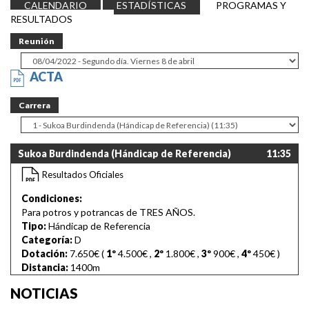
CALENDARIO
ESTADÍSTICAS
PROGRAMAS Y
RESULTADOS
Reunión
ACTA
Carrera
Sukoa Burdindenda (Hándicap de Referencia)
11:35
Resultados Oficiales
Condiciones:
Para potros y potrancas de TRES AÑOS.
Tipo:
Hándicap de Referencia
Categoría:
D
Dotación:
7.650€ (
1º
4.500€
,
2º
1.800€
,
3º
900€
,
4º
450€
)
Distancia:
1400m
NOTICIAS