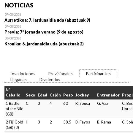
NOTICIAS
07/08/2026
Aurretikoa: 7. jardunaldia uda (abuztuak 9)
07/08/2026
Previa: 7ª jornada verano (9 de agosto)
03/08/2026
Kronika: 6. jardunaldia uda (abuztuak 2)
Inscripciones
Provisionales
Participantes
Llegadas
Dividendos
Nº
Caballo
Sexo
Edad
Cajón
Peso
Jockey
Entrenador
Propi
1 Battle
C
3
4
60
R. Sousa
G. Vaz
C. Bes
of the Nile
Horse
(GB)
2 Fiji Gold
H
3
2
58.5
B. Fayos
B. Rama
C. So
(GB) (3)