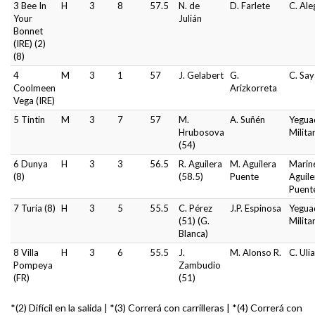
3 Bee In
H
3
8
57.5
N. de
D. Farlete
C. Ale
Your
Julián
Bonnet
(IRE) (2)
(8)
4
M
3
1
57
J. Gelabert
G.
C. Sa
Coolmeen
Arizkorreta
Vega (IRE)
5 Tintin
M
3
7
57
M.
A. Suñén
Yegua
Hrubosova
Milita
(54)
6 Dunya
H
3
3
56.5
R. Aguilera
M. Aguilera
Marin
(8)
(58.5)
Puente
Aguile
Puent
7 Turia (8)
H
3
5
55.5
C. Pérez
J.P. Espinosa
Yegua
(51) (G.
Milita
Blanca)
8 Villa
H
3
6
55.5
J.
M. Alonso R.
C. Ulia
Pompeya
Zambudio
(FR)
(51)
*(2) Difícil en la salida | *(3) Correrá con carrilleras | *(4) Correrá con