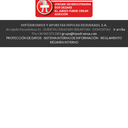
HIPÓDROMOS Y APUESTAS HÍPICAS DE EUSKADI, S.A.
Arrapide Pasealekua 11 - ZUBIETA | 20160 SAN SEBASTIAN - DONOSTIA |
Ir arriba
Tfo:+34 943 373 180 |
grupo@hipodromoa.com
PROTECCIÓN DE DATOS
-
SISTEMA INTERNO DE INFORMACIÓN
-
REGLAMENTO
RÉGIMEN INTERNO