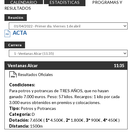
CALENDARIO
ESTADÍSTICAS
PROGRAMAS Y
RESULTADOS
Reunión
ACTA
Carrera
Ventanas Alcar
11:35
Resultados Oficiales
Condiciones:
Para potros y potrancas de TRES AÑOS, que no hayan
ganado 7.000 euros. Peso: 57 kilos. Recargos: 1 kilo por cada
3.000 euros obtenidos en premios y colocaciones.
Tipo:
Potros y Potrancas
Categoría:
D
Dotación:
7.650€ (
1º
4.500€
,
2º
1.800€
,
3º
900€
,
4º
450€
)
Distancia:
1500m