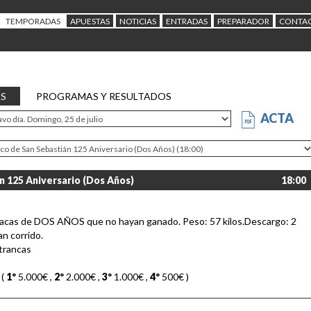
TEMPORADAS
APUESTAS
NOTICIAS
ENTRADAS
PREPARADOR
CONTA
AS
PROGRAMAS Y RESULTADOS
ACTA
n 125 Aniversario (Dos Años)
18:00
racas de DOS AÑOS que no hayan ganado. Peso: 57 kilos.Descargo: 2
an corrido.
trancas
 (
1º
5.000€
,
2º
2.000€
,
3º
1.000€
,
4º
500€
)