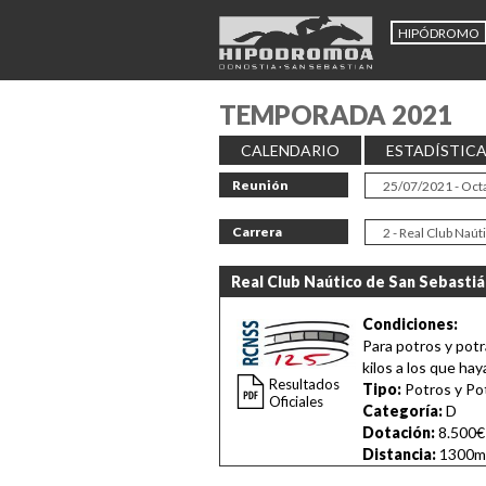
HIPÓDROMO
TEMPORADA 2021
CALENDARIO
ESTADÍSTIC
Reunión
Carrera
Real Club Naútico de San Sebastiá
Condiciones:
Para potros y pot
kilos a los que hay
Resultados
Tipo:
Potros y Po
Oficiales
Categoría:
D
Dotación:
8.500€
Distancia:
1300m