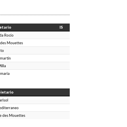
etario
IS
da Rocío
 des Mouettes
lto
martín
illa
rmaria
ietario
risol
editerraneo
ie des Mouettes