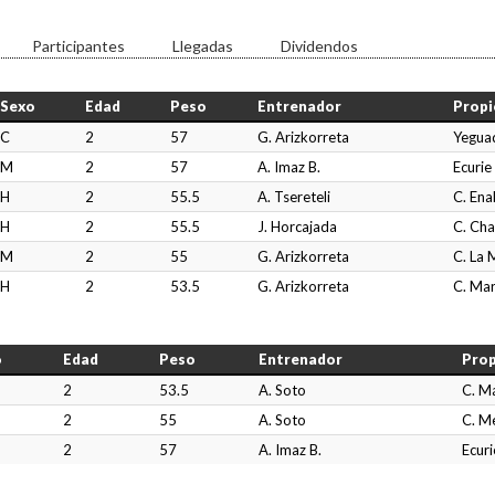
Participantes
Llegadas
Dividendos
Sexo
Edad
Peso
Entrenador
Propi
C
2
57
G. Arizkorreta
Yegua
M
2
57
A. Imaz B.
Ecurie
H
2
55.5
A. Tsereteli
C. Ena
H
2
55.5
J. Horcajada
C. Cha
M
2
55
G. Arizkorreta
C. La M
H
2
53.5
G. Arizkorreta
C. Ma
o
Edad
Peso
Entrenador
Prop
2
53.5
A. Soto
C. Ma
2
55
A. Soto
C. M
2
57
A. Imaz B.
Ecur