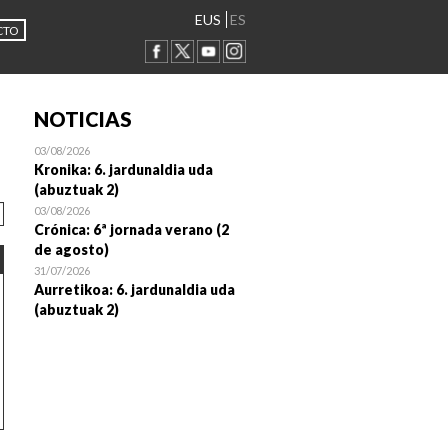
EUS
ES
CTO
NOTICIAS
03/08/2026
Kronika: 6. jardunaldia uda
(abuztuak 2)
03/08/2026
Crónica: 6ª jornada verano (2
de agosto)
31/07/2026
Aurretikoa: 6. jardunaldia uda
(abuztuak 2)