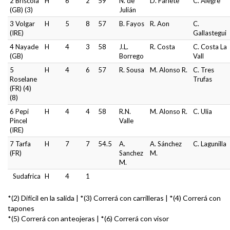
2 Briscola
H
6
2
59
N. de
D. Farlete
C. Alegre
(GB) (3)
Julián
3 Volgar
H
5
8
57
B. Fayos
R. Aon
C.
(IRE)
Gallastegui
4 Nayade
H
4
3
58
J.L.
R. Costa
C. Costa La
(GB)
Borrego
Vall
5
H
4
6
57
R. Sousa
M. Alonso R.
C. Tres
Roselane
Trufas
(FR) (4)
(8)
6 Pepi
H
4
4
58
R.N.
M. Alonso R.
C. Ulia
Pincel
Valle
(IRE)
7 Tarfa
H
7
7
54.5
A.
A. Sánchez
C. Lagunilla
(FR)
Sanchez
M.
M.
Sudafrica
H
4
1
*(2) Difícil en la salida | *(3) Correrá con carrilleras | *(4) Correrá con
tapones
*(5) Correrá con anteojeras | *(6) Correrá con visor