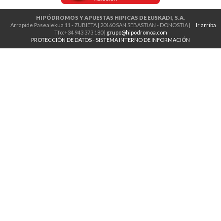
HIPÓDROMOS Y APUESTAS HÍPICAS DE EUSKADI, S.A.
Arrapide Pasealekua 11 - ZUBIETA | 20160 SAN SEBASTIAN - DONOSTIA |
Ir arriba
Tfo:+34 943 373 180 |
grupo@hipodromoa.com
PROTECCIÓN DE DATOS
-
SISTEMA INTERNO DE INFORMACIÓN