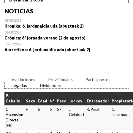
NOTICIAS
03/08/2026
Kronika: 6. jardunaldia uda (abuztuak 2)
03/08/2026
Crónica: 6ª jornada verano (2 de agosto)
31/07/2026
Aurretikoa: 6. jardunaldia uda (abuztuak 2)
Inscripciones
Provisionales
Participantes
Llegadas
Dividendos
P.
Caballo
Sexo
Edad
Nº
Peso
Jockey
Entrenador
Propietari
1
H
6
5
57
J.
R. Avial
C.
Ascension
Gelabert
Lucarmada
Directe
(FR)