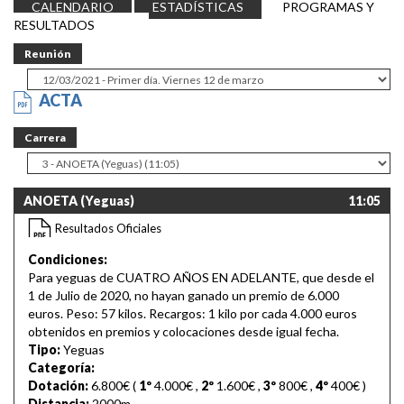
CALENDARIO
ESTADÍSTICAS
PROGRAMAS Y
RESULTADOS
Reunión
ACTA
Carrera
ANOETA (Yeguas)
11:05
Resultados Oficiales
Condiciones:
Para yeguas de CUATRO AÑOS EN ADELANTE, que desde el
1 de Julio de 2020, no hayan ganado un premio de 6.000
euros. Peso: 57 kilos. Recargos: 1 kilo por cada 4.000 euros
obtenidos en premios y colocaciones desde igual fecha.
Tipo:
Yeguas
Categoría:
Dotación:
6.800€ (
1º
4.000€
,
2º
1.600€
,
3º
800€
,
4º
400€
)
Distancia:
2000m