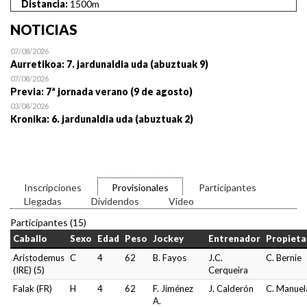
Distancia:
1500m
NOTICIAS
07/08/2026
Aurretikoa: 7. jardunaldia uda (abuztuak 9)
07/08/2026
Previa: 7ª jornada verano (9 de agosto)
03/08/2026
Kronika: 6. jardunaldia uda (abuztuak 2)
Inscripciones
Provisionales
Participantes
Llegadas
Dividendos
Video
Participantes (15)
Caballo
Sexo
Edad
Peso
Jockey
Entrenador
Propieta
Aristodemus
C
4
62
B. Fayos
J.C.
C. Bernie
(IRE) (5)
Cerqueira
Falak (FR)
H
4
62
F. Jiménez
J. Calderón
C. Manuel
A.