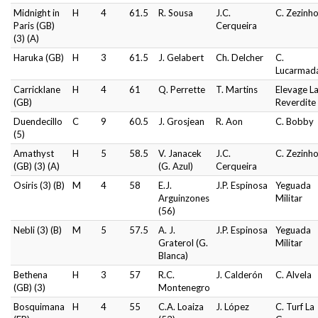
Midnight in
H
4
61.5
R. Sousa
J.C.
C. Zezinh
Paris (GB)
Cerqueira
(3) (A)
Haruka (GB)
H
3
61.5
J. Gelabert
Ch. Delcher
C.
Lucarmad
Carricklane
H
4
61
Q. Perrette
T. Martins
Elevage L
(GB)
Reverdite
Duendecillo
C
9
60.5
J. Grosjean
R. Aon
C. Bobby
(5)
Amathyst
H
5
58.5
V. Janacek
J.C.
C. Zezinh
(GB) (3) (A)
(G. Azul)
Cerqueira
Osiris (3) (B)
M
4
58
E.J.
J.P. Espinosa
Yeguada
Arguinzones
Militar
(56)
Nebli (3) (B)
M
5
57.5
A. J.
J.P. Espinosa
Yeguada
Graterol (G.
Militar
Blanca)
Bethena
H
3
57
R.C.
J. Calderón
C. Alvela
(GB) (3)
Montenegro
Bosquimana
H
4
55
C.A. Loaiza
J. López
C. Turf La