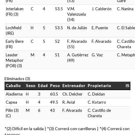
(FR)
(53)
Gare
Interlaken
C
4
53.5
V.M.
J. Calderón
C. Nanina
(FR) (3)
Valenzuela
(54)
Lochfield
H
5
53.5
N. de Julián
E. Puente
C. El Sable
(IRE)
Early Bere
C
5
52
F. Alvarado
F. Alvarado
C. Castill
(FR)
(55)
Chareta
Leader
M
4
51
A. Gutiérrez
G. Vaz
C. Metap
Metaphor
(49)
(POR) (3)
Eliminados (3)
Caballo
Sexo
Edad
Peso
Entrenador
Propietario
IS
Aladierna
H
3
60.5
Ch. Delcher
C. Deldan
Capea
H
4
49.5
R. Avial
C. Kotarro
Pilin (3)
M
6
43
F. Alvarado
C. Castillo de
(C)
Chareta
*(2) Difícil en la salida | *(3) Correrá con carrilleras | *(4) Correrá con
tapones