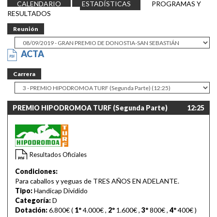
CALENDARIO
ESTADÍSTICAS
PROGRAMAS Y
RESULTADOS
Reunión
ACTA
Carrera
PREMIO HIPODROMOA TURF (Segunda Parte)
12:25
Resultados Oficiales
Condiciones:
Para caballos y yeguas de TRES AÑOS EN ADELANTE.
Tipo:
Handicap Dividido
Categoría:
D
Dotación:
6.800€ (
1º
4.000€
,
2º
1.600€
,
3º
800€
,
4º
400€
)