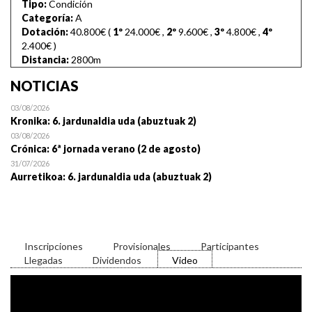
Tipo:
Condición
Categoría:
A
Dotación:
40.800€ (
1º
24.000€
,
2º
9.600€
,
3º
4.800€
,
4º
2.400€
)
Distancia:
2800m
NOTICIAS
03/08/2026
Kronika: 6. jardunaldia uda (abuztuak 2)
03/08/2026
Crónica: 6ª jornada verano (2 de agosto)
31/07/2026
Aurretikoa: 6. jardunaldia uda (abuztuak 2)
Inscripciones
Provisionales
Participantes
Llegadas
Dividendos
Video