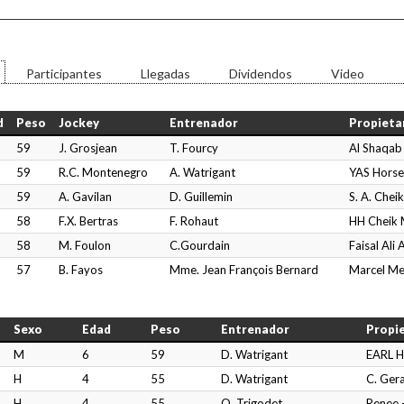
Participantes
Llegadas
Dividendos
Video
d
Peso
Jockey
Entrenador
Propieta
59
J. Grosjean
T. Fourcy
Al Shaqab
59
R.C. Montenegro
A. Watrigant
YAS Horse
59
A. Gavilan
D. Guillemin
S. A. Chei
58
F.X. Bertras
F. Rohaut
HH Cheik 
58
M. Foulon
C.Gourdain
Faisal Ali
57
B. Fayos
Mme. Jean François Bernard
Marcel M
Sexo
Edad
Peso
Entrenador
Propi
M
6
59
D. Watrigant
EARL H
H
4
55
D. Watrigant
C. Gera
H
4
55
O. Trigodet
Renee 