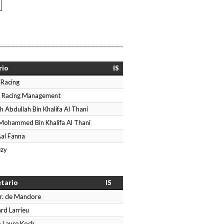
rio
IS
 Racing
 Racing Management
kh Abdullah Bin Khalifa Al Thani
Mohammed Bin Khalifa Al Thani
 Aal Fanna
ezy
etario
IS
r. de Mandore
rd Larrieu
- Laure Koch