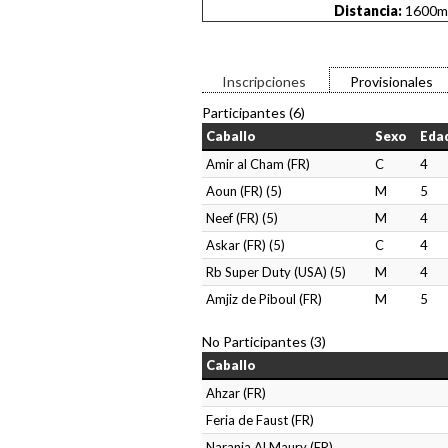
Distancia:
1600m
Inscripciones
Provisionales
Participantes (6)
Caballo
Sexo
Eda
Amir al Cham (FR)
C
4
Aoun (FR) (5)
M
5
Neef (FR) (5)
M
4
Askar (FR) (5)
C
4
Rb Super Duty (USA) (5)
M
4
Amjiz de Piboul (FR)
M
5
No Participantes (3)
Caballo
Ahzar (FR)
Feria de Faust (FR)
Naranja Al Maury (FR)