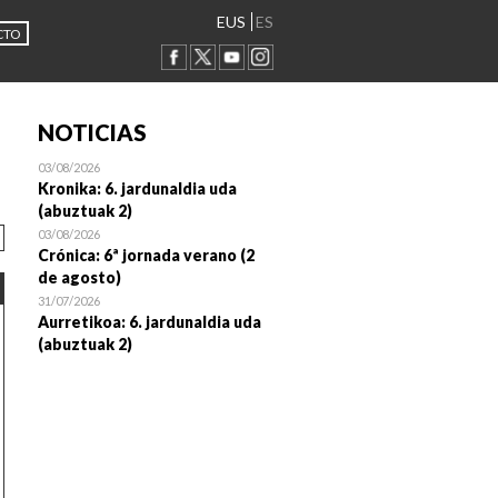
EUS
ES
CTO
NOTICIAS
03/08/2026
Kronika: 6. jardunaldia uda
(abuztuak 2)
03/08/2026
Crónica: 6ª jornada verano (2
de agosto)
31/07/2026
Aurretikoa: 6. jardunaldia uda
(abuztuak 2)