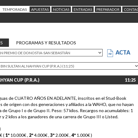
TEMPORADAS
APUESTAS
NOTICIAS
ENTRADAS
PREPARADOR
CONTA
AS
PROGRAMAS Y RESULTADOS
ACTA
HYAN CUP (P.R.A.)
11:25
yeguas de CUATRO AÑOS EN ADELANTE, inscritos en el Stud-Book
es de origen con dos generaciones y afiliados a la WAHO, que no hayan
 de Grupo I o de Grupo II. Peso: 57 kilos. Recargos no acumulables: 1
 y 2 kilos a los ganadores de una carrera de Grupo III o Listed.
d
€ (
1º
10.000€
,
2º
4.000€
,
3º
2.000€
,
4º
1.000€
)