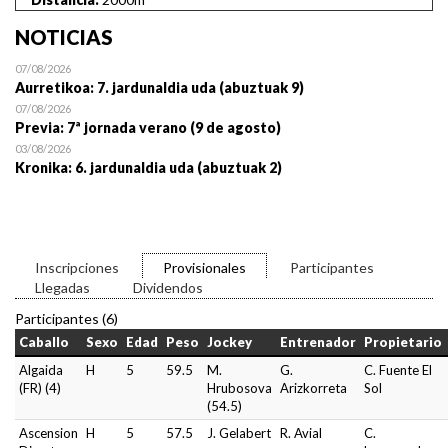
NOTICIAS
07/08/2026
Aurretikoa: 7. jardunaldia uda (abuztuak 9)
07/08/2026
Previa: 7ª jornada verano (9 de agosto)
03/08/2026
Kronika: 6. jardunaldia uda (abuztuak 2)
Inscripciones
Provisionales
Participantes
Llegadas
Dividendos
Participantes (6)
Caballo
Sexo
Edad
Peso
Jockey
Entrenador
Propietario
Algaida
H
5
59.5
M.
G.
C. Fuente El
(FR) (4)
Hrubosova
Arizkorreta
Sol
(54.5)
Ascension
H
5
57.5
J. Gelabert
R. Avial
C.