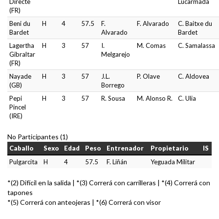
Directe
Lucarmada
(FR)
Beni du
H
4
57.5
F.
F. Alvarado
C. Baitxe du
Bardet
Alvarado
Bardet
Lagertha
H
3
57
I.
M. Comas
C. Samalassa
Gibraltar
Melgarejo
(FR)
Nayade
H
3
57
J.L.
P. Olave
C. Aldovea
(GB)
Borrego
Pepi
H
3
57
R. Sousa
M. Alonso R.
C. Ulia
Pincel
(IRE)
No Participantes (1)
Caballo
Sexo
Edad
Peso
Entrenador
Propietario
IS
Pulgarcita
H
4
57.5
F. Liñán
Yeguada Militar
*(2) Difícil en la salida | *(3) Correrá con carrilleras | *(4) Correrá con
tapones
*(5) Correrá con anteojeras | *(6) Correrá con visor