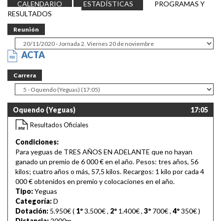
CALENDARIO
ESTADÍSTICAS
PROGRAMAS Y
RESULTADOS
Reunión
ACTA
Carrera
Oquendo (Yeguas)
17:05
Resultados Oficiales
Condiciones:
Para yeguas de TRES AÑOS EN ADELANTE que no hayan
ganado un premio de 6 000 € en el año. Pesos: tres años, 56
kilos; cuatro años o más, 57,5 kilos. Recargos: 1 kilo por cada 4
000 € obtenidos en premio y colocaciones en el año.
Tipo:
Yeguas
Categoría:
D
Dotación:
5.950€ (
1º
3.500€
,
2º
1.400€
,
3º
700€
,
4º
350€
)
Distancia:
2000m