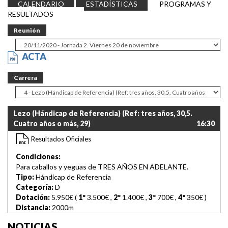
CALENDARIO
ESTADÍSTICAS
PROGRAMAS Y
RESULTADOS
Reunión
ACTA
Carrera
Lezo (Hándicap de Referencia) (Ref: tres años, 30,5.
Cuatro años o más, 29)
16:30
Resultados Oficiales
Condiciones:
Para caballos y yeguas de TRES AÑOS EN ADELANTE.
Tipo:
Hándicap de Referencia
Categoría:
D
Dotación:
5.950€ (
1º
3.500€
,
2º
1.400€
,
3º
700€
,
4º
350€
)
Distancia:
2000m
NOTICIAS