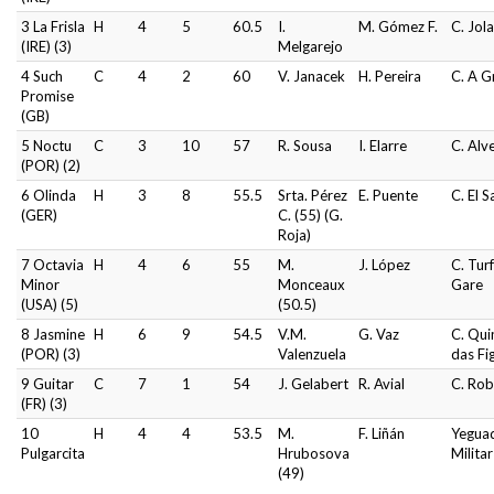
3 La Frisla
H
4
5
60.5
I.
M. Gómez F.
C. Jol
(IRE) (3)
Melgarejo
4 Such
C
4
2
60
V. Janacek
H. Pereira
C. A G
Promise
(GB)
5 Noctu
C
3
10
57
R. Sousa
I. Elarre
C. Alv
(POR) (2)
6 Olinda
H
3
8
55.5
Srta. Pérez
E. Puente
C. El S
(GER)
C. (55) (G.
Roja)
7 Octavia
H
4
6
55
M.
J. López
C. Turf
Minor
Monceaux
Gare
(USA) (5)
(50.5)
8 Jasmine
H
6
9
54.5
V.M.
G. Vaz
C. Qui
(POR) (3)
Valenzuela
das Fi
9 Guitar
C
7
1
54
J. Gelabert
R. Avial
C. Rob
(FR) (3)
10
H
4
4
53.5
M.
F. Liñán
Yegua
Pulgarcita
Hrubosova
Militar
(49)