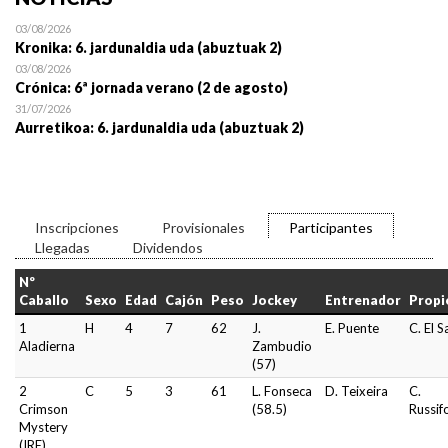
03/08/2026
Kronika: 6. jardunaldia uda (abuztuak 2)
03/08/2026
Crónica: 6ª jornada verano (2 de agosto)
31/07/2026
Aurretikoa: 6. jardunaldia uda (abuztuak 2)
Inscripciones
Provisionales
Participantes
Llegadas
Dividendos
Nº
Caballo
Sexo
Edad
Cajón
Peso
Jockey
Entrenador
Propi
1
H
4
7
62
J.
E. Puente
C. El S
Aladierna
Zambudio
(57)
2
C
5
3
61
L. Fonseca
D. Teixeira
C.
Crimson
(58.5)
Russif
Mystery
(IRE)