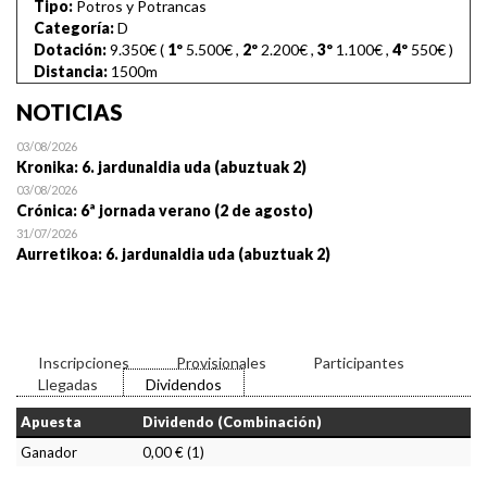
Tipo:
Potros y Potrancas
Categoría:
D
Dotación:
9.350€ (
1º
5.500€
,
2º
2.200€
,
3º
1.100€
,
4º
550€
)
Distancia:
1500m
NOTICIAS
03/08/2026
Kronika: 6. jardunaldia uda (abuztuak 2)
03/08/2026
Crónica: 6ª jornada verano (2 de agosto)
31/07/2026
Aurretikoa: 6. jardunaldia uda (abuztuak 2)
Inscripciones
Provisionales
Participantes
Llegadas
Dividendos
Apuesta
Dividendo (Combinación)
Ganador
0,00 € (1)