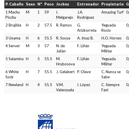
P. Caballo
Sexo
Nº
Peso
Jockey
Entrenador
Propietario
G
1 Machu
M
1
59
I.
J.A.
Amazing Turf
0
Picchu
Melgarejo
Rodríguez
2 Brujilda
H
2
57.5
R. Ramos
G.
Yeguada
0
Arizkorreta
Rocío
3 Uxama
H
6
55.5
R. Sousa
A. Imaz B.
H.O. Horses
0
4 Servet
M
3
57
N. de
F. Liñán
Yeguada
0
Julián
Militar
5 Salamina
H
5
55.5
M.
F. Liñán
Yeguada
0
Hrubosova
Militar
6 White
H
7
55.5
J. Gelabert
P. Olave
C. Nunca se
0
Sock
Sabe
7 Newland
H
4
55.5
V.M.
I. López
C. Siempre
0
Valenzuela
Fani