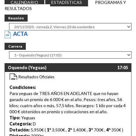
CALENDARIO
ESTADÍSTICAS
PROGRAMAS Y
RESULTADOS
Reunión
ACTA
Carrera
Oquendo (Yeguas)
17:05
Resultados Oficiales
Condiciones:
Para yeguas de TRES AÑOS EN ADELANTE que no hayan
ganado un premio de 6 000 € en el año. Pesos: tres años, 56
kilos; cuatro años o más, 57,5 kilos. Recargos: 1 kilo por cada 4
000 € obtenidos en premio y colocaciones en el año.
Tipo:
Yeguas
Categoría:
D
Dotación:
5.950€ (
1º
3.500€
,
2º
1.400€
,
3º
700€
,
4º
350€
)
Distancia:
2000m