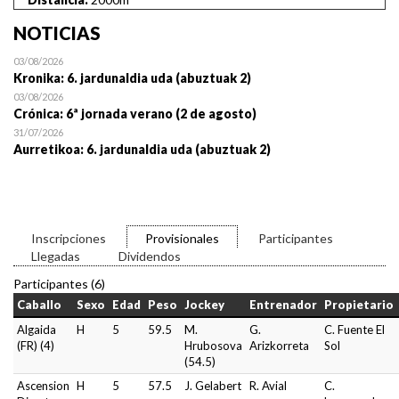
NOTICIAS
03/08/2026
Kronika: 6. jardunaldia uda (abuztuak 2)
03/08/2026
Crónica: 6ª jornada verano (2 de agosto)
31/07/2026
Aurretikoa: 6. jardunaldia uda (abuztuak 2)
Inscripciones
Provisionales
Participantes
Llegadas
Dividendos
Participantes (6)
Caballo
Sexo
Edad
Peso
Jockey
Entrenador
Propietario
Algaida
H
5
59.5
M.
G.
C. Fuente El
(FR) (4)
Hrubosova
Arizkorreta
Sol
(54.5)
Ascension
H
5
57.5
J. Gelabert
R. Avial
C.