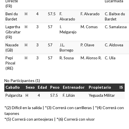
Directe
Lucarmada
(FR)
Beni du
H
4
57.5
F.
F. Alvarado
C. Baitxe du
Bardet
Alvarado
Bardet
Lagertha
H
3
57
I.
M. Comas
C. Samalassa
Gibraltar
Melgarejo
(FR)
Nayade
H
3
57
J.L.
P. Olave
C. Aldovea
(GB)
Borrego
Pepi
H
3
57
R. Sousa
M. Alonso R.
C. Ulia
Pincel
(IRE)
No Participantes (1)
Caballo
Sexo
Edad
Peso
Entrenador
Propietario
IS
Pulgarcita
H
4
57.5
F. Liñán
Yeguada Militar
*(2) Difícil en la salida | *(3) Correrá con carrilleras | *(4) Correrá con
tapones
*(5) Correrá con anteojeras | *(6) Correrá con visor