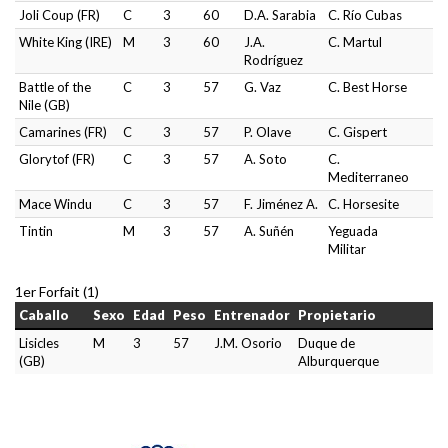
Joli Coup (FR)
C
3
60
D.A. Sarabia
C. Río Cubas
White King (IRE)
M
3
60
J.A.
C. Martul
Rodríguez
Battle of the
C
3
57
G. Vaz
C. Best Horse
Nile (GB)
Camarines (FR)
C
3
57
P. Olave
C. Gispert
Glorytof (FR)
C
3
57
A. Soto
C.
Mediterraneo
Mace Windu
C
3
57
F. Jiménez A.
C. Horsesite
Tintin
M
3
57
A. Suñén
Yeguada
Militar
1er Forfait (1)
Caballo
Sexo
Edad
Peso
Entrenador
Propietario
Lisicles
M
3
57
J.M. Osorio
Duque de
(GB)
Alburquerque