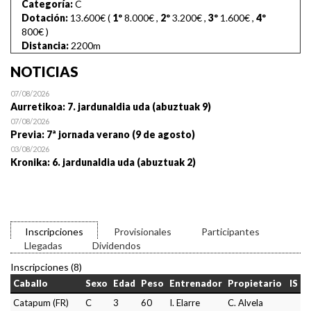
Categoría:
C
Dotación:
13.600€ (
1º
8.000€
,
2º
3.200€
,
3º
1.600€
,
4º
800€
)
Distancia:
2200m
NOTICIAS
07/08/2026
Aurretikoa: 7. jardunaldia uda (abuztuak 9)
07/08/2026
Previa: 7ª jornada verano (9 de agosto)
03/08/2026
Kronika: 6. jardunaldia uda (abuztuak 2)
Inscripciones
Provisionales
Participantes
Llegadas
Dividendos
Inscripciones (8)
Caballo
Sexo
Edad
Peso
Entrenador
Propietario
IS
Catapum (FR)
C
3
60
I. Elarre
C. Alvela