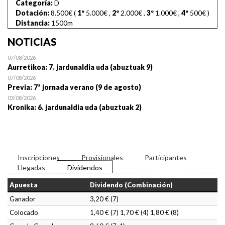
Categoría:
D
Dotación:
8.500€ (
1º
5.000€
,
2º
2.000€
,
3º
1.000€
,
4º
500€
)
Distancia:
1500m
NOTICIAS
07/08/2026
Aurretikoa: 7. jardunaldia uda (abuztuak 9)
07/08/2026
Previa: 7ª jornada verano (9 de agosto)
03/08/2026
Kronika: 6. jardunaldia uda (abuztuak 2)
Inscripciones
Provisionales
Participantes
Llegadas
Dividendos
Apuesta
Dividendo (Combinación)
Ganador
3,20 € (7)
Colocado
1,40 € (7) 1,70 € (4) 1,80 € (8)