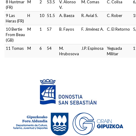
8 Huntmar
M
2
53.5
V. Alonso
M. Comas
C. Colisa
6
(FR)
V.
9 Las
H
10
51.5
A. Baeza
R. Avial S.
C. Rober
1
Heras (FR)
10 Bertie
M
1
57
B. Fayos
F. Jiménez A.
C. El Retorno
5
From Beau
(GB)
11 Tomas
M
6
54
M.
J.P. Espinosa
Yeguada
1
Hrubosova
Militar