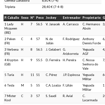
Gemela Ganadora
8,60 € (7-4)
Tripleta
28,40 € (7-4-8)
P. Caballo
Sexo
Nº
Peso
Jockey
Entrenador
Propietario
G
1 Lady
H
7
56.5
V. Janacek
A. Carrasco
C. Hermanos
3
Mcqueen
Aboin
(IRE)
2 Peken
C
4
57
N. de
F. Rodríguez
Anthony
6
(FR)
Julián
Dennis Forde
3 Verbena
H
8
56.5
J. Gelabert
G.
Yeguada
4
(FR)
Arizkorreta
AGF
4 Krypton
H
9
55.5
D. Ferreira
H. Pereira
C. Nossa
7
(GB)
Senhora do
Vale
5 Turia
H
11
51
C. Pérez
J.P. Espinosa
Yeguada
6
Militar
6 Tesla
M
5
55
C.A. Loaiza
F. Liñán
Yeguada
1
Militar
7 Mister
C
3
57
S. Saadi
R. Avial
C.
2
Kool
Lucarmada